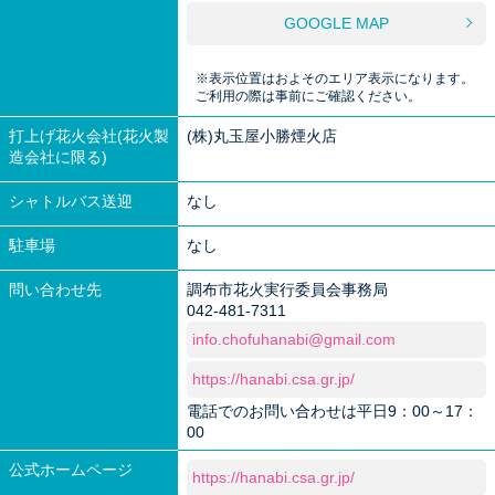
GOOGLE MAP
※表示位置はおよそのエリア表示になります。
ご利用の際は事前にご確認ください。
打上げ花火会社(花火製
(株)丸玉屋小勝煙火店
造会社に限る)
シャトルバス送迎
なし
駐車場
なし
問い合わせ先
調布市花火実行委員会事務局
042-481-7311
info.chofuhanabi@gmail.com
https://hanabi.csa.gr.jp/
電話でのお問い合わせは平日9：00～17：
00
公式ホームページ
https://hanabi.csa.gr.jp/