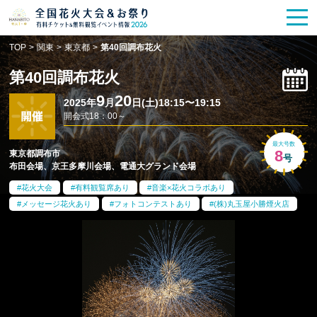
花火大会
お祭り情報
検索
TOP
>
関東
>
東京都
>
第40回調布花火
HANABITO
の道
第40回調布花火
有料観覧席
販売一覧
9
20
2025年
月
日(土)18:15〜19:15
開会式18：00～
ポスター一覧
最大号数
8
東京都調布市
号
布田会場、京王多摩川会場、電通大グランド会場
SPICE
レポート記事
花火大会
有料観覧席あり
音楽×花火コラボあり
メッセージ花火あり
フォトコンテストあり
(株)丸玉屋小勝煙火店
今週末開催
花火・祭一覧
TOP