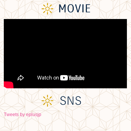
Tweets by eplusjp