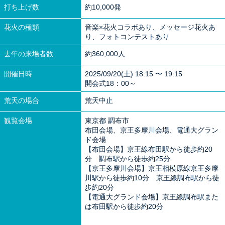
打ち上げ数
約10,000発
花火の種類
音楽×花火コラボあり、メッセージ花火あ
り、フォトコンテストあり
去年の来場者数
約360,000人
開催日時
2025/09/20(土) 18:15 〜 19:15
開会式18：00～
荒天の場合
荒天中止
観覧会場
東京都 調布市
布田会場、京王多摩川会場、電通大グラン
ド会場
【布田会場】京王線布田駅から徒歩約20
分 調布駅から徒歩約25分
【京王多摩川会場】京王相模原線京王多摩
川駅から徒歩約10分 京王線調布駅から徒
歩約20分
【電通大グランド会場】京王線調布駅また
は布田駅から徒歩約20分