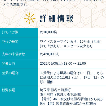
どころ満載です。
打ち上げ数
約10,000発
花火の種類
ワイドスターマインあり、10号玉（尺玉）
打ち上げあり、メッセージ花火あり
去年の来場者数
約420,000人
開催日時
2025/08/09(土) 19:00 〜 21:00
荒天の場合
※荒天による延期の場合は10（日）、さら
に延期の場合は16日（土）、17日（日）の
順に開催
観覧会場
埼玉県 熊谷市河原町
荒川河畔（荒川大橋下流側）
【電車】JR・秩父鉄道熊谷駅南口から徒歩
5分 【車】関越道東松山ICから約30分