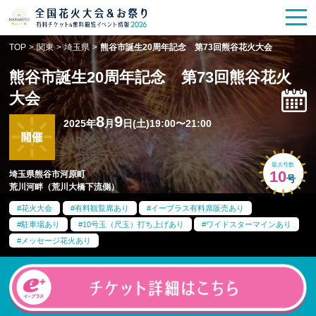
花火大会
お祭り情報
検索
TOP
>
関東
>
埼玉県
>
熊谷市誕生20周年記念 第73回熊谷花火大会
HANABITO
の道
熊谷市誕生20周年記念 第73回熊谷花火
有料観覧席
販売一覧
大会
8
9
2025年
月
日(土)19:00〜21:00
ポスター一覧
最大号数
SPICE
レポート記事
10
埼玉県熊谷市河原町
号
荒川河畔（荒川大橋下流側）
今週末開催
花火・祭一覧
花火大会
有料観覧席あり
イープラス有料席販売あり
駐車場あり
10号玉（尺玉）打ち上げあり
ワイドスターマインあり
メッセージ花火あり
TOP