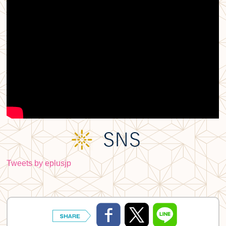
Tweets by eplusjp