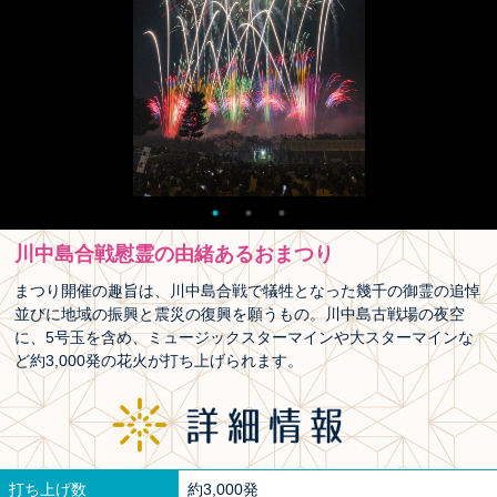
川中島合戦慰霊の由緒あるおまつり
まつり開催の趣旨は、川中島合戦で犠牲となった幾千の御霊の追悼
並びに地域の振興と震災の復興を願うもの。川中島古戦場の夜空
に、5号玉を含め、ミュージックスターマインや大スターマインな
ど約3,000発の花火が打ち上げられます。
打ち上げ数
約3,000発