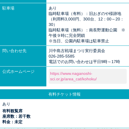
駐車場
あり
臨時駐車場（有料）：旧おぎのや様跡地
（利用料3,000円、300台、12：00～20：
30）
臨時駐車場（無料）：南長野運動公園 ※
午後９時に完全閉鎖
※当日、公園内駐車場は駐車禁止
問い合わせ先
川中島古戦場まつり実行委員会
026-285-5585
電話でのお問い合わせは平日9時～17時
公式ホームページ
https://www.naganoshi-
sci.or.jp/area_cat/kohoku/
有料チケット情報
あり
有料観覧席
座席数：若干数
料金：未定