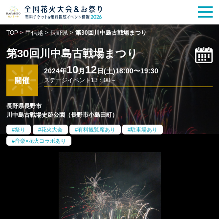
花火大会
お祭り情報
検索
TOP
>
甲信越
>
長野県
>
第30回川中島古戦場まつり
HANABITO
の道
第30回川中島古戦場まつり
有料観覧席
販売一覧
10
12
2024年
月
日(土)18:00〜19:30
ステージイベント13：00～
ポスター一覧
長野県長野市
川中島古戦場史跡公園（長野市小島田町）
SPICE
レポート記事
祭り
花火大会
有料観覧席あり
駐車場あり
音楽×花火コラボあり
今週末開催
花火・祭一覧
TOP