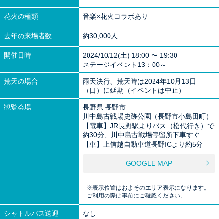
花火の種類
音楽×花火コラボあり
去年の来場者数
約30,000人
開催日時
2024/10/12(土) 18:00 〜 19:30
ステージイベント13：00～
荒天の場合
雨天決行、荒天時は2024年10月13日
（日）に延期（イベントは中止）
観覧会場
長野県 長野市
川中島古戦場史跡公園（長野市小島田町）
【電車】JR長野駅よりバス（松代行き）で
約30分、川中島古戦場停留所下車すぐ
【車】上信越自動車道長野ICより約5分
GOOGLE MAP
※表示位置はおよそのエリア表示になります。
ご利用の際は事前にご確認ください。
シャトルバス送迎
なし