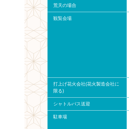
荒天の場合
観覧会場
打上げ花火会社(花火製造会社に
限る)
シャトルバス送迎
駐車場