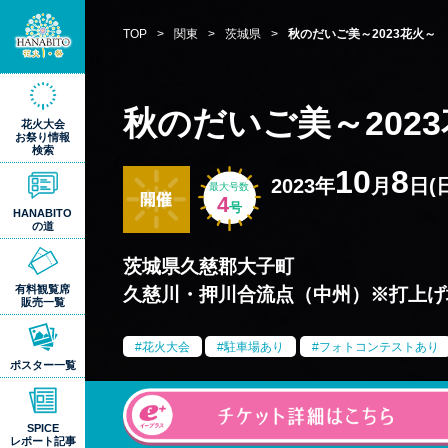
TOP
>
関東
>
茨城県
>
秋のだいご美～2023花火～
秋のだいご美～202
花火大会
お祭り情報
検索
10
8
2023年
月
日(日
最大号数
4
号
HANABITO
の道
茨城県久慈郡大子町
有料観覧席
久慈川・押川合流点（中州）※打上げ
販売一覧
花火大会
駐車場あり
フォトコンテストあり
ポスター一覧
SPICE
レポート記事