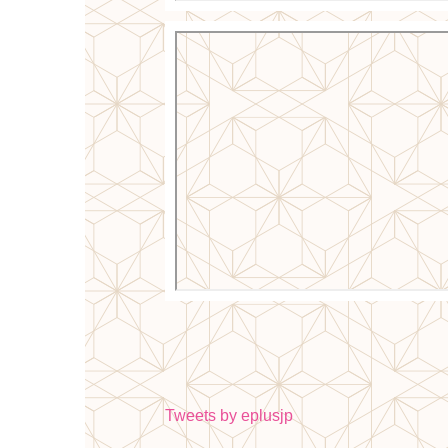
Tweets by eplusjp