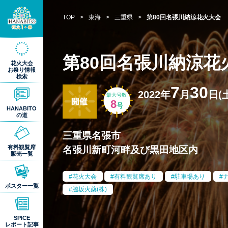
TOP
>
東海
>
三重県
>
第80回名張川納涼花火大会
第80回名張川納涼花
花火大会
お祭り情報
検索
7
30
2022年
月
日(
最大号数
8
号
HANABITO
の道
三重県名張市
有料観覧席
名張川新町河畔及び黒田地区内
販売一覧
花火大会
有料観覧席あり
駐車場あり
ポスター一覧
脇坂火薬(株)
SPICE
レポート記事