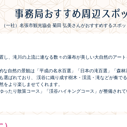
（一社）名張市観光協会 菊田 弘美さんがおすすめするスポッ
置し、滝川の上流に連なる数々の瀑布が美しい大自然のアート
秘的な自然の景観は「平成の名水百選」「日本の滝百選」「森林
も選ばれており、 渓谷に織り成す樹木・渓流・滝などが奏で
然をより楽しませてくれます。
ゆったり散策コース」「渓谷ハイキングコース」が整備されて
に）