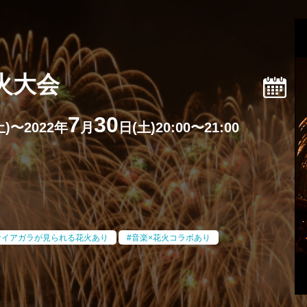
火大会
7
30
土)〜2022年
月
日(土)20:00〜21:00
ナイアガラが見られる花火あり
音楽×花火コラボあり