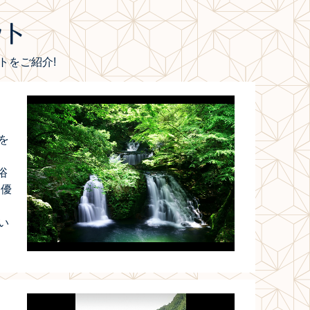
トをご紹介!
を
浴
る優
い