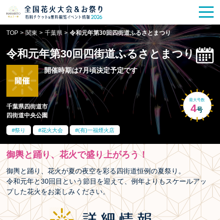
花火大会
お祭り情報
検索
TOP
>
関東
>
千葉県
>
令和元年第30回四街道ふるさとまつり
HANABITO
の道
令和元年第30回四街道ふるさとまつり
有料観覧席
販売一覧
開催時期は7月頃決定予定です
ポスター一覧
最大号数
4
千葉県四街道市
号
四街道中央公園
SPICE
レポート記事
祭り
花火大会
(有)一福煙火店
今週末開催
花火・祭一覧
御輿と踊り、花火で盛り上がろう！
TOP
御輿と踊り、花火が夏の夜空を彩る四街道恒例の夏祭り。
令和元年と30回目という節目を迎えて、例年よりもスケールアッ
プした花火をお楽しみください。