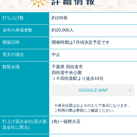
打ち上げ数
約100発
去年の来場者数
約20,000人
開催日時
開催時期は7月頃決定予定です
荒天の場合
中止
観覧会場
千葉県 四街道市
四街道中央公園
ＪＲ四街道駅より徒歩10分
GOOGLE MAP
※表示位置はおよそのエリア表示になります。
ご利用の際は事前にご確認ください。
打上げ花火会社(花火製
(有)一福煙火店
造会社に限る)