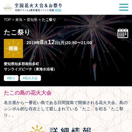
花火大会
お祭り情報
検索
TOP
>
東海
>
愛知県
>
たこ祭り
HANABITO
の道
たこ祭り
有料観覧席
販売一覧
8
12
2019年
月
日(月)20:50〜21:00
ポスター一覧
愛知県知多郡南知多町
サンライズビーチ（東海水浴場）
SPICE
レポート記事
祭り
花火大会
今週末開催
花火・祭一覧
たこの島の花火大会
TOP
名古屋から一番近い島である日間賀島で開催される花火大会。島の
シンボル的な存在として親しまれている「たこ」を祀る「たこ祭
り」。