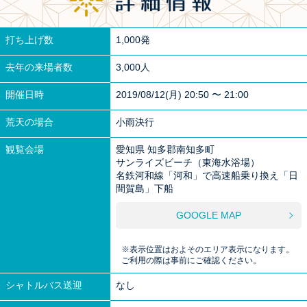
打ち上げ数
1,000発
去年の来場者数
3,000人
開催日時
2019/08/12(月) 20:50 〜 21:00
荒天の場合
小雨決行
観覧会場
愛知県 知多郡南知多町
サンライズビーチ（東海水浴場）
名鉄河和線「河和」で高速船乗り換え「日
間賀島」下船
GOOGLE MAP
※表示位置はおよそのエリア表示になります。
ご利用の際は事前にご確認ください。
シャトルバス送迎
なし