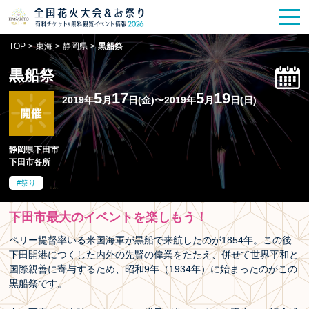
花火大会
お祭り情報
検索
TOP
>
東海
>
静岡県
>
黒船祭
HANABITO
の道
黒船祭
有料観覧席
販売一覧
5
17
5
19
2019年
月
日(金)〜2019年
月
日(日)
ポスター一覧
静岡県下田市
下田市各所
SPICE
レポート記事
祭り
今週末開催
花火・祭一覧
下田市最大のイベントを楽しもう！
TOP
ペリー提督率いる米国海軍が黒船で来航したのが1854年。この後
下田開港につくした内外の先賢の偉業をたたえ、併せて世界平和と
国際親善に寄与するため、昭和9年（1934年）に始まったのがこの
黒船祭です。