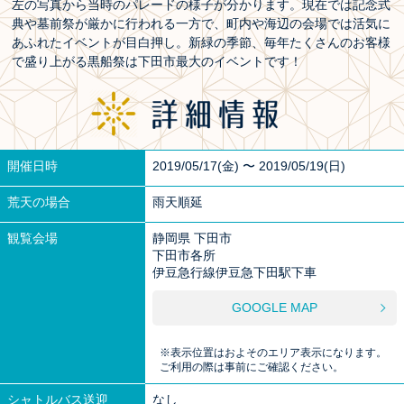
左の写真から当時のパレードの様子が分かります。現在では記念式
典や墓前祭が厳かに行われる一方で、町内や海辺の会場では活気に
あふれたイベントが目白押し。新緑の季節、毎年たくさんのお客様
で盛り上がる黒船祭は下田市最大のイベントです！
開催日時
2019/05/17(金) 〜 2019/05/19(日)
荒天の場合
雨天順延
観覧会場
静岡県 下田市
下田市各所
伊豆急行線伊豆急下田駅下車
GOOGLE MAP
※表示位置はおよそのエリア表示になります。
ご利用の際は事前にご確認ください。
シャトルバス送迎
なし