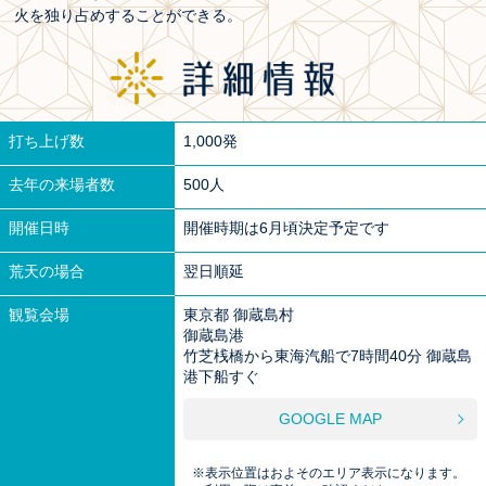
火を独り占めすることができる。
打ち上げ数
1,000発
去年の来場者数
500人
開催日時
開催時期は6月頃決定予定です
荒天の場合
翌日順延
観覧会場
東京都 御蔵島村
御蔵島港
竹芝桟橋から東海汽船で7時間40分 御蔵島
港下船すぐ
GOOGLE MAP
※表示位置はおよそのエリア表示になります。