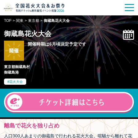
花火大会
お祭り情報
検索
TOP
>
関東
>
東京都
>
御蔵島花火大会
HANABITO
の道
御蔵島花火大会
有料観覧席
販売一覧
開催時期は6月頃決定予定です
ポスター一覧
東京都御蔵島村
御蔵島港
SPICE
レポート記事
花火大会
今週末開催
花火・祭一覧
TOP
離島で花火を独り占め
人口300人あまりの御蔵島で行われる花火大会。喧騒から離れて花