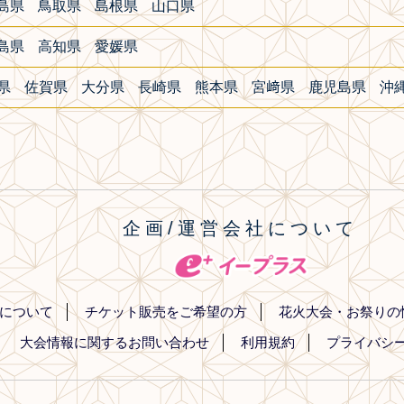
島県
鳥取県
島根県
山口県
島県
高知県
愛媛県
県
佐賀県
大分県
長崎県
熊本県
宮﨑県
鹿児島県
沖
企画/運営会社について
について
チケット販売をご希望の方
花火大会・お祭りの
大会情報に関するお問い合わせ
利用規約
プライバシ