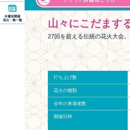
今週末開催
山々にこだます
花火・祭一覧
27回を超える伝統の花火大会
打ち上げ数
花火の種類
去年の来場者数
開催日時