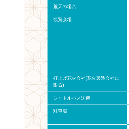
荒天の場合
観覧会場
打上げ花火会社(花火製造会社に
限る)
シャトルバス送迎
駐車場