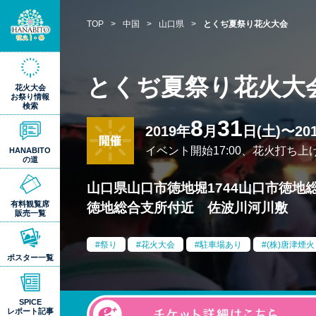
TOP
>
中国
>
山口県
>
とくぢ夏祭り花火大会
とくぢ夏祭り花火大
花火大会
お祭り情報
検索
8
31
2019年
月
日(土)〜20
イベント開始17:00、花火打ち上げ
HANABITO
の道
山口県山口市徳地堀1744山口市徳地
有料観覧席
徳地総合支所付近 佐波川河川敷
販売一覧
祭り
花火大会
駐車場あり
(株)唐津煙火
ポスター一覧
SPICE
レポート記事