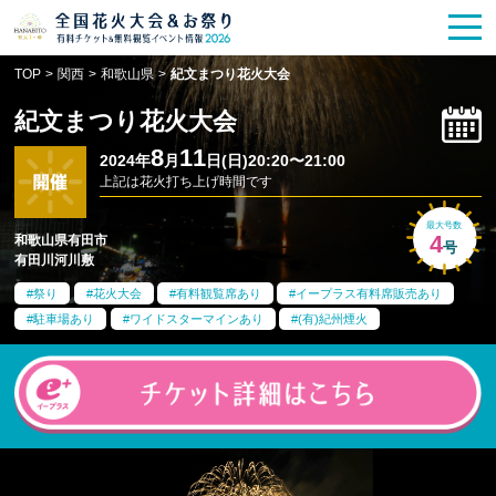
花火大会
お祭り情報
検索
TOP
>
関西
>
和歌山県
>
紀文まつり花火大会
HANABITO
の道
紀文まつり花火大会
有料観覧席
販売一覧
8
11
2024年
月
日(日)20:20〜21:00
上記は花火打ち上げ時間です
ポスター一覧
最大号数
4
和歌山県有田市
号
有田川河川敷
SPICE
レポート記事
祭り
花火大会
有料観覧席あり
イープラス有料席販売あり
駐車場あり
ワイドスターマインあり
(有)紀州煙火
今週末開催
花火・祭一覧
TOP