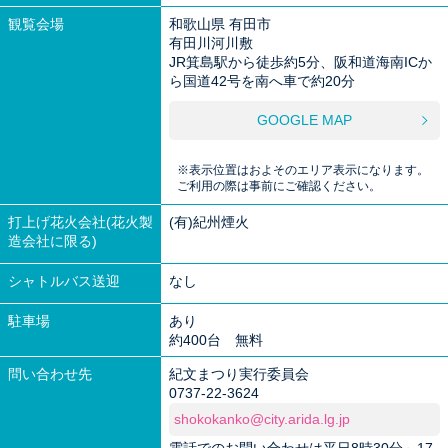
観覧会場
和歌山県 有田市
有田川河川敷
JR箕島駅から徒歩約5分、阪和道海南ICか
ら国道42号を南へ車で約20分
GOOGLE MAP
※表示位置はおよそのエリア表示になります。
ご利用の際は事前にご確認ください。
打上げ花火会社(花火製
(有)紀州煙火
造会社に限る)
シャトルバス送迎
なし
駐車場
あり
約400台 無料
問い合わせ先
紀文まつり実行委員会
0737-22-3624
shokokanko@city.arida.lg.jp