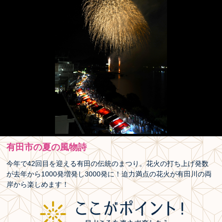
有田市の夏の風物詩
今年で42回目を迎える有田の伝統のまつり。花火の打ち上げ発数
が去年から1000発増発し3000発に！迫力満点の花火が有田川の両
岸から楽しめます！