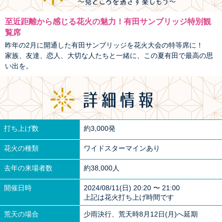
至近距離から感じる花火の魅力！有田サンブリッジ特別観
覧席
昨年の2月に開通した有田サンブリッジを花火大会の特等席に！
家族、友達、恋人、大切な人たちと一緒に、この夏有田で最高の思
い出を。
打ち上げ数
約3,000発
花火の種類
ワイドスターマインあり
去年の来場者数
約38,000人
開催日時
2024/08/11(日) 20:20 〜 21:00
上記は花火打ち上げ時間です
荒天の場合
少雨決行、荒天時8月12日(月)へ延期