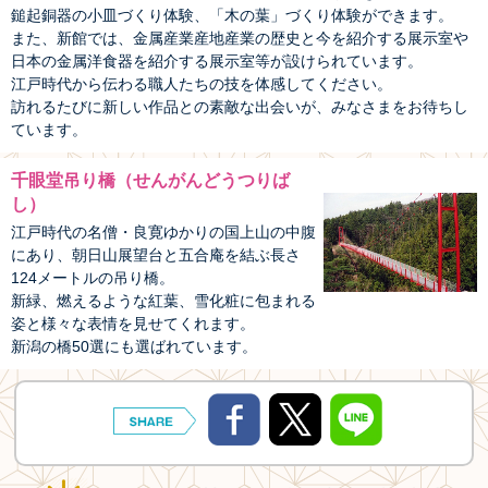
鎚起銅器の小皿づくり体験、「木の葉」づくり体験ができます。
また、新館では、金属産業産地産業の歴史と今を紹介する展示室や
日本の金属洋食器を紹介する展示室等が設けられています。
江戸時代から伝わる職人たちの技を体感してください。
訪れるたびに新しい作品との素敵な出会いが、みなさまをお待ちし
ています。
千眼堂吊り橋（せんがんどうつりば
し）
江戸時代の名僧・良寛ゆかりの国上山の中腹
にあり、朝日山展望台と五合庵を結ぶ長さ
124メートルの吊り橋。
新緑、燃えるような紅葉、雪化粧に包まれる
姿と様々な表情を見せてくれます。
新潟の橋50選にも選ばれています。