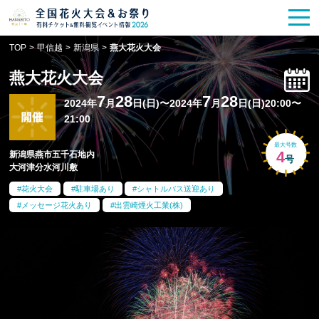
花火大会
お祭り情報
検索
TOP
>
甲信越
>
新潟県
>
燕大花火大会
HANABITO
の道
燕大花火大会
有料観覧席
販売一覧
7
28
7
28
2024年
月
日(日)〜2024年
月
日(日)20:00〜
21:00
ポスター一覧
最大号数
4
新潟県燕市五千石地内
号
大河津分水河川敷
SPICE
レポート記事
花火大会
駐車場あり
シャトルバス送迎あり
メッセージ花火あり
出雲崎煙火工業(株)
今週末開催
花火・祭一覧
TOP