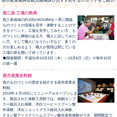
燕市産業振興部観光振興課がおすすめするスポットをご紹介!
燕三条 工場の祭典
燕三条地域の約100のKOUBAを一斉に開放。
ものづくりの現場を見学・体験することので
きるイベント。工場を見学してみたい方、も
のづくりに興味のある方、職人と話してみた
い方、そして職人になりたい方など、多くの
方が楽しめるよう、職人が普段は閉じている
工場の扉を開いて待っています。
◆開催期間：平成31年10月3日（木）～10月6日（日）※毎年10月
の第一週
燕市産業史料館
燕のものづくりの歴史を紹介する燕市産業史
料館。
2019年４月19日にリニューアルオープンしま
す。新設された体験工房館では、純銅タンブ
ラー鎚目入れ体験、洋白コーヒースプーン製
作体験、洋白ショットグラス鎚目入れ体験、
チタン製アイスクリームスプーン酸化発色体験ができ、期間限定で