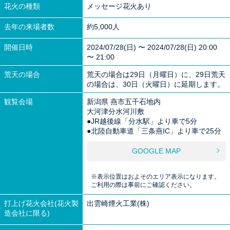
花火の種類
メッセージ花火あり
去年の来場者数
約5,000人
開催日時
2024/07/28(日) 〜 2024/07/28(日) 20:00
〜 21:00
荒天の場合
荒天の場合は29日（月曜日）に、29日荒天
の場合は、30日（火曜日）に延期します。
観覧会場
新潟県 燕市五千石地内
大河津分水河川敷
●JR越後線「分水駅」より車で5分
●北陸自動車道「三条燕IC」より車で25分
GOOGLE MAP
※表示位置はおよそのエリア表示になります。
ご利用の際は事前にご確認ください。
打上げ花火会社(花火製
出雲崎煙火工業(株)
造会社に限る)