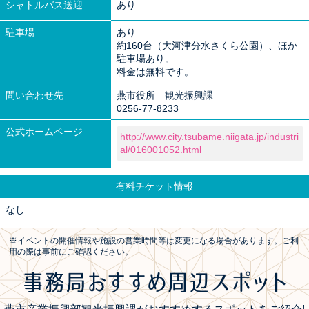
シャトルバス送迎
あり
駐車場
あり
約160台（大河津分水さくら公園）、ほか
駐車場あり。
料金は無料です。
問い合わせ先
燕市役所 観光振興課
0256-77-8233
公式ホームページ
http://www.city.tsubame.niigata.jp/industri
al/016001052.html
有料チケット情報
なし
※イベントの開催情報や施設の営業時間等は変更になる場合があります。ご利
用の際は事前にご確認ください。