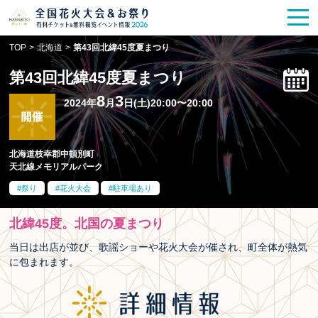
花火大会
お祭り情報
検索
TOP
>
北海道
>
第43回北緯45度夏まつり
HANABITO
の道
第43回北緯45度夏まつり
有料観覧席
販売一覧
8
3
2024年
月
日(土)20:00〜20:00
ポスター一覧
北海道枝幸郡中頓別町
天北線メモリアルパーク
SPICE
レポート記事
祭り
花火大会
駐車場あり
今週末開催
花火・祭一覧
北緯45度。北国の夏まつり
TOP
当日は出店が並び、歌謡ショーや花火大会が催され、町全体が熱気
に包まれます。