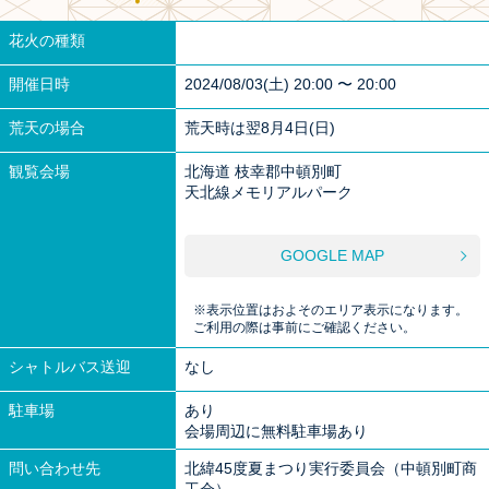
花火の種類
開催日時
2024/08/03(土) 20:00 〜 20:00
荒天の場合
荒天時は翌8月4日(日)
観覧会場
北海道 枝幸郡中頓別町
天北線メモリアルパーク
GOOGLE MAP
※表示位置はおよそのエリア表示になります。
ご利用の際は事前にご確認ください。
シャトルバス送迎
なし
駐車場
あり
会場周辺に無料駐車場あり
問い合わせ先
北緯45度夏まつり実行委員会（中頓別町商