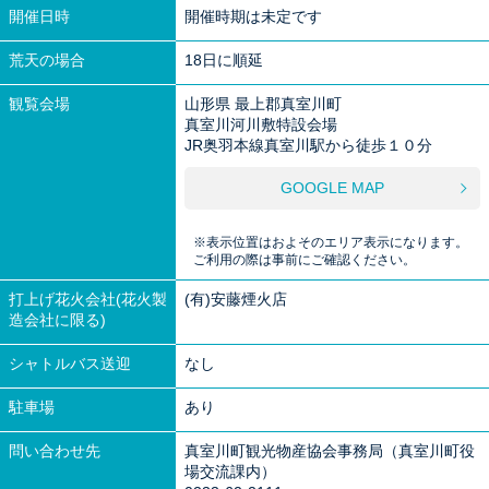
開催日時
開催時期は未定です
荒天の場合
18日に順延
観覧会場
山形県 最上郡真室川町
真室川河川敷特設会場
JR奥羽本線真室川駅から徒歩１０分
GOOGLE MAP
※表示位置はおよそのエリア表示になります。
ご利用の際は事前にご確認ください。
打上げ花火会社(花火製
(有)安藤煙火店
造会社に限る)
シャトルバス送迎
なし
駐車場
あり
問い合わせ先
真室川町観光物産協会事務局（真室川町役
場交流課内）