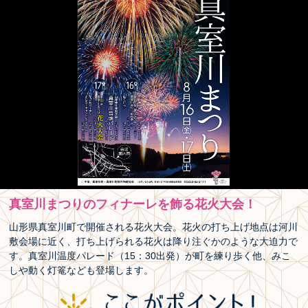
真室川まつりのフィナーレを飾る花火大会！
山形県真室川町で開催される花火大会。花火の打ち上げ地点は河川
敷会場に近く、打ち上げられる花火は降り注ぐかのような大迫力で
す。真室川温度パレード（15：30出発）が町を練り歩く他、みこ
しや動く灯篭なども登場します。