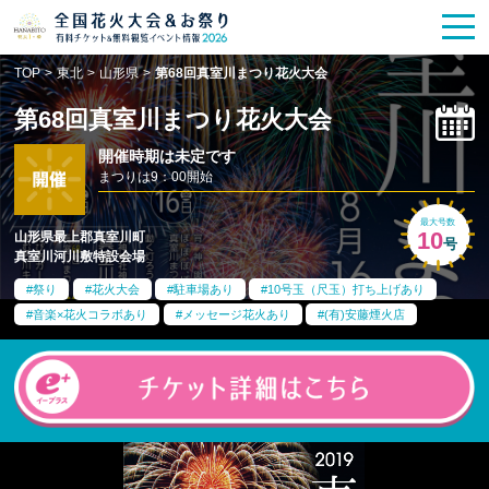
花火大会
お祭り情報
検索
TOP
>
東北
>
山形県
>
第68回真室川まつり花火大会
HANABITO
の道
第68回真室川まつり花火大会
有料観覧席
販売一覧
開催時期は未定です
まつりは9：00開始
ポスター一覧
最大号数
10
山形県最上郡真室川町
号
真室川河川敷特設会場
SPICE
レポート記事
祭り
花火大会
駐車場あり
10号玉（尺玉）打ち上げあり
音楽×花火コラボあり
メッセージ花火あり
(有)安藤煙火店
今週末開催
花火・祭一覧
TOP