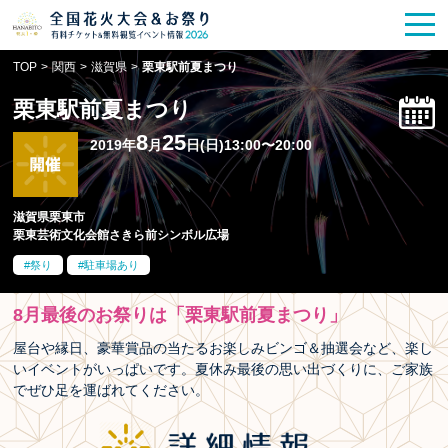
花火大会
お祭り情報
検索
TOP
>
関西
>
滋賀県
>
栗東駅前夏まつり
HANABITO
の道
栗東駅前夏まつり
有料観覧席
販売一覧
8
25
2019年
月
日(日)13:00〜20:00
ポスター一覧
滋賀県栗東市
栗東芸術文化会館さきら前シンボル広場
SPICE
レポート記事
祭り
駐車場あり
今週末開催
花火・祭一覧
8月最後のお祭りは「栗東駅前夏まつり」
TOP
屋台や縁日、豪華賞品の当たるお楽しみビンゴ＆抽選会など、楽し
いイベントがいっぱいです。夏休み最後の思い出づくりに、ご家族
でぜひ足を運ばれてください。