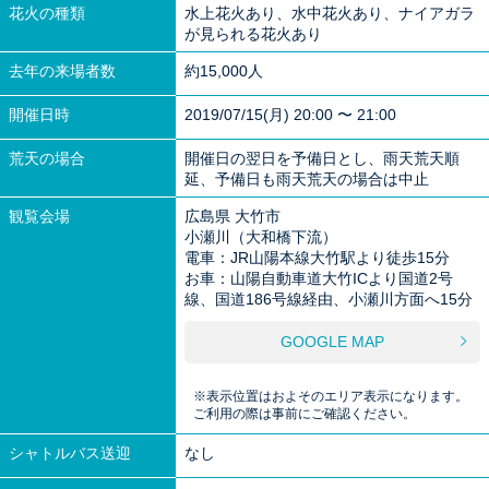
花火の種類
水上花火あり、水中花火あり、ナイアガラ
が見られる花火あり
去年の来場者数
約15,000人
開催日時
2019/07/15(月) 20:00 〜 21:00
荒天の場合
開催日の翌日を予備日とし、雨天荒天順
延、予備日も雨天荒天の場合は中止
観覧会場
広島県 大竹市
小瀬川（大和橋下流）
電車：JR山陽本線大竹駅より徒歩15分
お車：山陽自動車道大竹ICより国道2号
線、国道186号線経由、小瀬川方面へ15分
GOOGLE MAP
※表示位置はおよそのエリア表示になります。
ご利用の際は事前にご確認ください。
シャトルバス送迎
なし