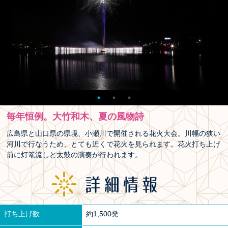
毎年恒例。大竹和木、夏の風物詩
広島県と山口県の県境、小瀬川で開催される花火大会。川幅の狭い
河川で行なうため、とても近くで花火を見られます。花火打ち上げ
前に灯篭流しと太鼓の演奏が行われます。
打ち上げ数
約1,500発