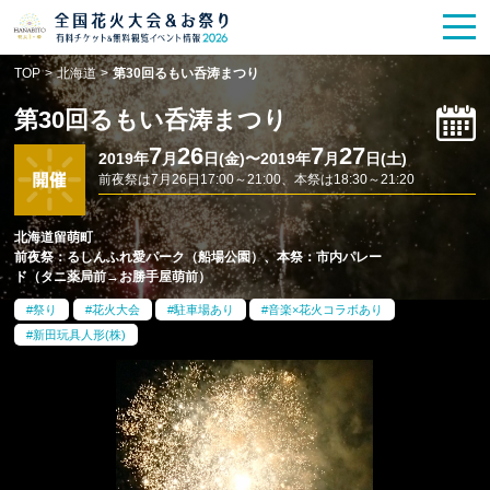
花火大会
お祭り情報
検索
TOP
>
北海道
>
第30回るもい呑涛まつり
HANABITO
の道
第30回るもい呑涛まつり
有料観覧席
販売一覧
7
26
7
27
2019年
月
日(金)〜2019年
月
日(土)
前夜祭は7月26日17:00～21:00、本祭は18:30～21:20
ポスター一覧
北海道留萌町
前夜祭：るしんふれ愛パーク（船場公園）、本祭：市内パレー
SPICE
レポート記事
ド（タニ薬局前→お勝手屋萌前）
祭り
花火大会
駐車場あり
音楽×花火コラボあり
今週末開催
花火・祭一覧
新田玩具人形(株)
TOP