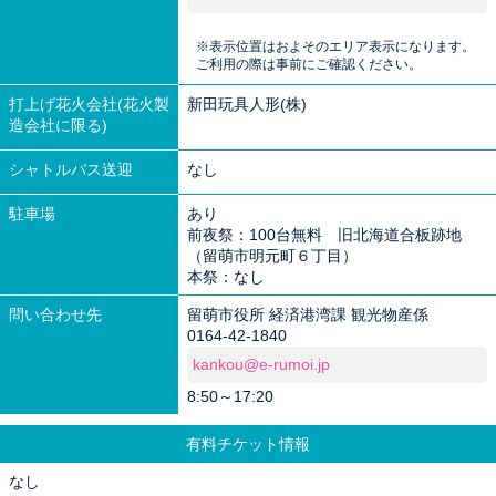
※表示位置はおよそのエリア表示になります。
ご利用の際は事前にご確認ください。
打上げ花火会社(花火製
新田玩具人形(株)
造会社に限る)
シャトルバス送迎
なし
駐車場
あり
前夜祭：100台無料 旧北海道合板跡地
（留萌市明元町６丁目）
本祭：なし
問い合わせ先
留萌市役所 経済港湾課 観光物産係
0164-42-1840
kankou@e-rumoi.jp
8:50～17:20
有料チケット情報
なし