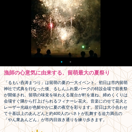
漁師の心意気に由来する、留萌最大の夏祭り
「るもい呑涛まつり」は留萌の夏の一大イベント。初日は市内留萌
神社で式典を行なった後、るしんふれ愛パークの特設会場で前夜祭
が開催され、留萌の味覚を味わえる屋台が軒を連ね、締めくくりは
会場すぐ隣から打上げられるフィナーレ花火。音楽にのせて花火と
レーザー光線が色鮮やかに夏の夜空を彩ります。翌日は大小合わせ
て十基以上のあんどんと約400人のハネトが乱舞する迫力満点の
「やん衆あんどん」が市内目抜き通りを練り歩きます。