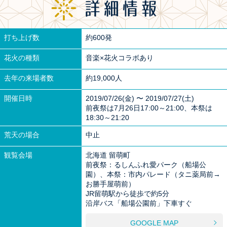
打ち上げ数
約600発
花火の種類
音楽×花火コラボあり
去年の来場者数
約19,000人
開催日時
2019/07/26(金) 〜 2019/07/27(土)
前夜祭は7月26日17:00～21:00、本祭は
18:30～21:20
荒天の場合
中止
観覧会場
北海道 留萌町
前夜祭：るしんふれ愛パーク（船場公
園）、本祭：市内パレード（タニ薬局前→
お勝手屋萌前）
JR留萌駅から徒歩で約5分
沿岸バス「船場公園前」下車すぐ
GOOGLE MAP