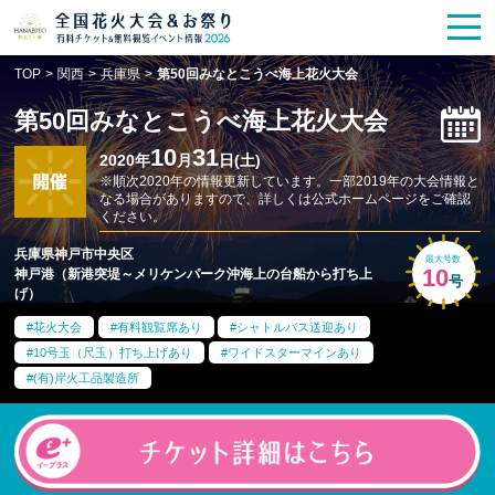
花火大会
お祭り情報
検索
TOP
>
関西
>
兵庫県
>
第50回みなとこうべ海上花火大会
HANABITO
の道
第50回みなとこうべ海上花火大会
有料観覧席
販売一覧
10
31
2020年
月
日(土)
※順次2020年の情報更新しています。一部2019年の大会情報と
なる場合がありますので、詳しくは公式ホームページをご確認
ポスター一覧
ください。
兵庫県神戸市中央区
最大号数
SPICE
レポート記事
10
神戸港（新港突堤～メリケンパーク沖海上の台船から打ち上
号
げ）
今週末開催
花火・祭一覧
花火大会
有料観覧席あり
シャトルバス送迎あり
10号玉（尺玉）打ち上げあり
ワイドスターマインあり
(有)岸火工品製造所
TOP