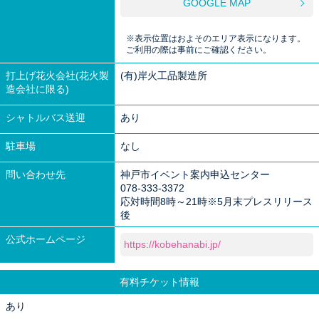
GOOGLE MAP
※表示位置はおよそのエリア表示になります。
ご利用の際は事前にご確認ください。
打上げ花火会社(花火製
(有)岸火工品製造所
造会社に限る)
シャトルバス送迎
あり
駐車場
なし
問い合わせ先
神戸市イベント案内申込センター
078-333-3372
応対時間8時～21時※5月末プレスリリース
後
公式ホームページ
https://kobehanabi.jp/
有料チケット情報
あり