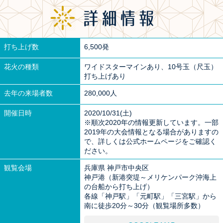
打ち上げ数
6,500発
花火の種類
ワイドスターマインあり、10号玉（尺玉）
打ち上げあり
去年の来場者数
280,000人
開催日時
2020/10/31(土)
※順次2020年の情報更新しています。一部
2019年の大会情報となる場合がありますの
で、詳しくは公式ホームページをご確認く
ださい。
観覧会場
兵庫県 神戸市中央区
神戸港（新港突堤～メリケンパーク沖海上
の台船から打ち上げ）
各線「神戸駅」「元町駅」「三宮駅」から
南に徒歩20分～30分（観覧場所多数）