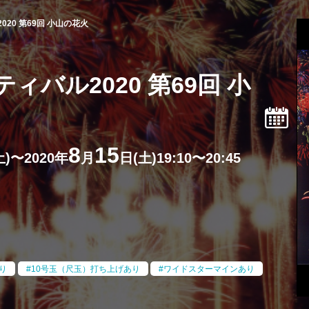
20 第69回 小山の花火
バル2020 第69回 小
8
15
土)〜2020年
月
日(土)19:10〜20:45
り
10号玉（尺玉）打ち上げあり
ワイドスターマインあり