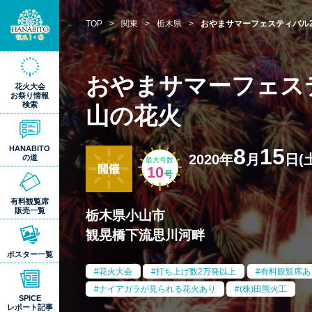
TOP
>
関東
>
栃木県
>
おやまサマーフェスティバル20
おやまサマーフェスティ
花火大会
お祭り情報
検索
山の花火
8
15
HANABITO
2020年
月
日(
の道
最大号数
10
号
有料観覧席
販売一覧
栃木県小山市
観晃橋下流思川河畔
ポスター一覧
花火大会
打ち上げ数2万発以上
有料観覧席あ
ナイアガラが見られる花火あり
(株)田熊火工
SPICE
レポート記事