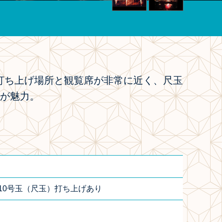
打ち上げ場所と観覧席が非常に近く、尺玉
のが魅力。
10号玉（尺玉）打ち上げあり