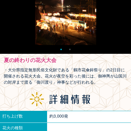
夏の終わりの花火大会
・大分県指定無形民俗文化財である「鶴市花傘鉾祭り」の2日目に
開催される花火大会。花火が夜空を彩った後には、御神輿が山国川
の対岸まで渡る「御川渡り」神事などが行われる。
打ち上げ数
約3,000発
花火の種類