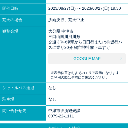
開催日時
2023/08/27(日) 〜 2023/08/27(日) 19:30
荒天の場合
少雨決行、荒天中止
観覧会場
大分県 中津市
三口山国川河川敷
交通 JR中津駅から日田行または柿坂行バ
スに乗り20分 鶴市神社前下車すぐ
GOOGLE MAP
※表示位置はおよそのエリア表示になります。
ご利用の際は事前にご確認ください。
シャトルバス送迎
なし
駐車場
なし
問い合わせ先
中津市役所観光課
0979-22-1111