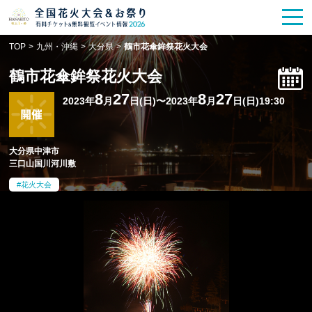
花火大会
お祭り情報
検索
TOP
>
九州・沖縄
>
大分県
>
鶴市花傘鉾祭花火大会
HANABITO
の道
鶴市花傘鉾祭花火大会
有料観覧席
販売一覧
8
27
8
27
2023年
月
日(日)〜2023年
月
日(日)19:30
ポスター一覧
大分県中津市
三口山国川河川敷
SPICE
レポート記事
花火大会
今週末開催
花火・祭一覧
TOP