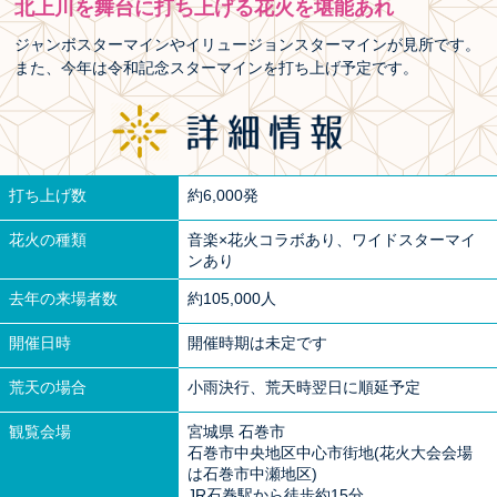
北上川を舞台に打ち上げる花火を堪能あれ
ジャンボスターマインやイリュージョンスターマインが見所です。
また、今年は令和記念スターマインを打ち上げ予定です。
打ち上げ数
約6,000発
花火の種類
音楽×花火コラボあり、ワイドスターマイ
ンあり
去年の来場者数
約105,000人
開催日時
開催時期は未定です
荒天の場合
小雨決行、荒天時翌日に順延予定
観覧会場
宮城県 石巻市
石巻市中央地区中心市街地(花火大会会場
は石巻市中瀬地区)
JR石巻駅から徒歩約15分