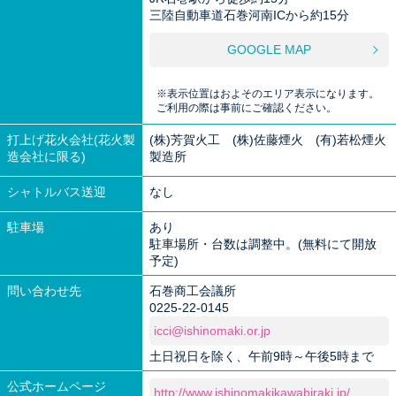
三陸自動車道石巻河南ICから約15分
GOOGLE MAP
※表示位置はおよそのエリア表示になります。
ご利用の際は事前にご確認ください。
打上げ花火会社(花火製
(株)芳賀火工 (株)佐藤煙火 (有)若松煙火
造会社に限る)
製造所
シャトルバス送迎
なし
駐車場
あり
駐車場所・台数は調整中。(無料にて開放
予定)
問い合わせ先
石巻商工会議所
0225-22-0145
icci@ishinomaki.or.jp
土日祝日を除く、午前9時～午後5時まで
公式ホームページ
http://www.ishinomakikawabiraki.jp/