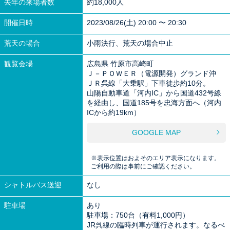
去年の来場者数
約18,000人
開催日時
2023/08/26(土) 20:00 〜 20:30
荒天の場合
小雨決行、荒天の場合中止
観覧会場
広島県 竹原市高崎町
Ｊ－ＰＯＷＥＲ（電源開発）グランド沖
ＪＲ呉線「大乗駅」下車徒歩約10分。
山陽自動車道「河内IC」から国道432号線
を経由し、国道185号を忠海方面へ（河内
ICから約19km）
GOOGLE MAP
※表示位置はおよそのエリア表示になります。
ご利用の際は事前にご確認ください。
シャトルバス送迎
なし
駐車場
あり
駐車場：750台（有料1,000円）
JR呉線の臨時列車が運行されます。なるべ