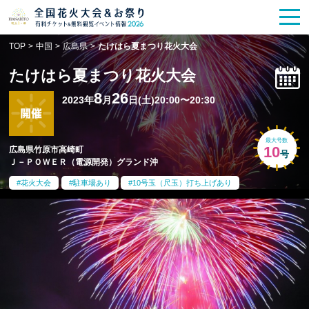
花火大会
お祭り情報
検索
TOP
>
中国
>
広島県
>
たけはら夏まつり花火大会
HANABITO
の道
たけはら夏まつり花火大会
有料観覧席
販売一覧
8
26
2023年
月
日(土)20:00〜20:30
ポスター一覧
最大号数
10
広島県竹原市高崎町
号
Ｊ－ＰＯＷＥＲ（電源開発）グランド沖
SPICE
レポート記事
花火大会
駐車場あり
10号玉（尺玉）打ち上げあり
今週末開催
花火・祭一覧
TOP