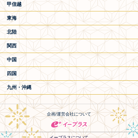
甲信越
東海
北陸
関西
中国
四国
九州・沖縄
企画/運営会社について
イープラスについて