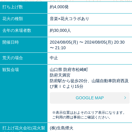
打ち上げ数
約4,000発
花火の種類
音楽×花火コラボあり
去年の来場者数
約30,000人
開催日時
2024/08/05(月) 〜 2024/08/05(月) 20:30
〜 21:10
荒天の場合
中止
観覧会場
山口県 防府市松崎町
防府天満宮
防府駅から徒歩20分、山陽自動車防府西及
び東ＩＣより15分
GOOGLE MAP
※表示位置はおよそのエリア表示になります。
ご利用の際は事前にご確認ください。
打上げ花火会社(花火製
(株)生島煙火