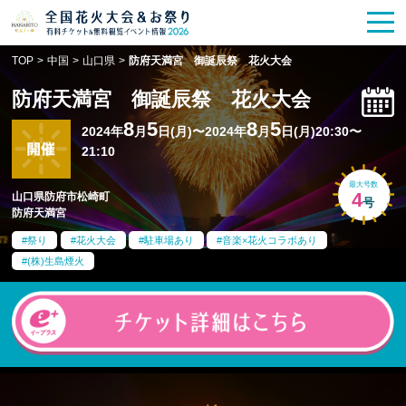
花火大会
お祭り情報
検索
TOP
>
中国
>
山口県
>
防府天満宮 御誕辰祭 花火大会
HANABITO
の道
防府天満宮 御誕辰祭 花火大会
有料観覧席
販売一覧
8
5
8
5
2024年
月
日(月)〜2024年
月
日(月)20:30〜
21:10
ポスター一覧
最大号数
4
山口県防府市松崎町
号
防府天満宮
SPICE
レポート記事
祭り
花火大会
駐車場あり
音楽×花火コラボあり
(株)生島煙火
今週末開催
花火・祭一覧
TOP