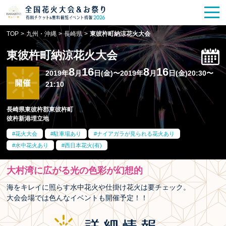
花火大会
お祭り情報
検索
TOP
>
九州・沖縄
>
長崎県
>
東彼杵町納涼花火大会
HANABITO
の道
東彼杵町納涼花火大会
有料観覧席
販売一覧
8
16
8
16
2019年
月
日(金)〜2019年
月
日(金)20:30〜
21:10
ポスター一覧
長崎県東彼杵郡東彼杵町
彼杵新港埋立地
SPICE
レポート記事
花火大会
駐車場あり
ナイアガラが見られる花火あり
水中花火あり
西日本花火(有)
今週末開催
花火・祭一覧
大村湾に広がる光の色彩が幻想的
TOP
海をキレイに照らす水中花火や仕掛け花火は要チェック。
大会会場では色んなイベントも開催予定！！