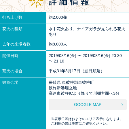
打ち上げ数
約2,000発
花火の種類
水中花火あり、ナイアガラが見られる花火
あり
去年の来場者数
約8,000人
開催日時
2019/08/16(金) 〜 2019/08/16(金) 20:30
〜 21:10
荒天の場合
平成31年8月17日（翌日順延）
観覧会場
長崎県 東彼杵郡東彼杵町
彼杵新港埋立地
高速東彼杵ICより降りて川棚方面へ3分
GOOGLE MAP
※表示位置はおよそのエリア表示になります。
ご利用の際は事前にご確認ください。