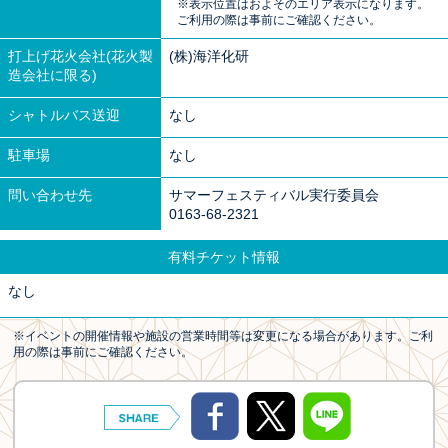
※表示位置はおよそのエリア表示になります。
ご利用の際は事前にご確認ください。
打上げ花火会社(花火製
(株)海洋化研
造会社に限る)
シャトルバス送迎
なし
駐車場
なし
問い合わせ先
サマーフェスティバル実行委員会
0163-68-2321
有料チケット情報
なし
※イベントの開催情報や施設の営業時間等は変更になる場合があります。ご利
用の際は事前にご確認ください。