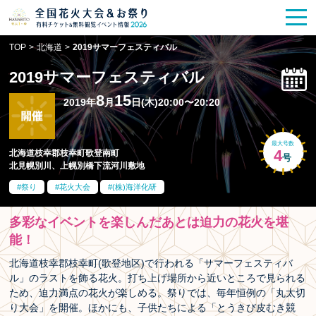
花火大会
お祭り情報
検索
TOP
>
北海道
>
2019サマーフェスティバル
HANABITO
の道
2019サマーフェスティバル
有料観覧席
販売一覧
8
15
2019年
月
日(木)20:00〜20:20
ポスター一覧
最大号数
4
北海道枝幸郡枝幸町歌登南町
号
北見幌別川、上幌別橋下流河川敷地
SPICE
レポート記事
祭り
花火大会
(株)海洋化研
今週末開催
花火・祭一覧
多彩なイベントを楽しんだあとは迫力の花火を堪
能！
TOP
北海道枝幸郡枝幸町(歌登地区)で行われる「サマーフェスティバ
ル」のラストを飾る花火。打ち上げ場所から近いところで見られる
ため、迫力満点の花火が楽しめる。祭りでは、毎年恒例の「丸太切
り大会」を開催。ほかにも、子供たちによる「とうきび皮むき競