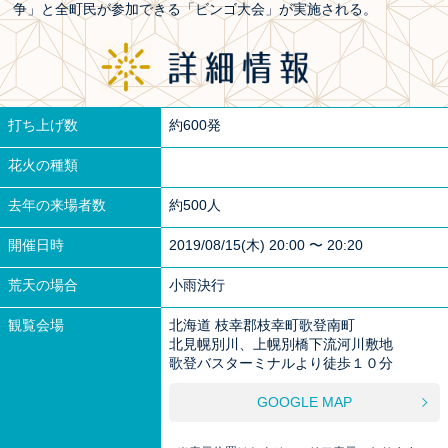
争」と全町民が参加できる「ビンゴ大会」が実施される。
打ち上げ数
約600発
花火の種類
去年の来場者数
約500人
開催日時
2019/08/15(木) 20:00 〜 20:20
荒天の場合
小雨決行
観覧会場
北海道 枝幸郡枝幸町歌登南町
北見幌別川、上幌別橋下流河川敷地
歌登バスターミナルより徒歩１０分
GOOGLE MAP