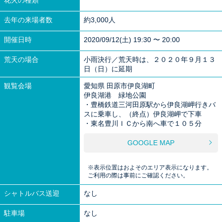
去年の来場者数
約3,000人
開催日時
2020/09/12(土) 19:30 〜 20:00
荒天の場合
小雨決行／荒天時は、２０２０年９月１３
日（日）に延期
観覧会場
愛知県 田原市伊良湖町
伊良湖港 緑地公園
・豊橋鉄道三河田原駅から伊良湖岬行きバ
スに乗車し、（終点）伊良湖岬で下車
・東名豊川ＩＣから南へ車で１０５分
GOOGLE MAP
※表示位置はおよそのエリア表示になります。
ご利用の際は事前にご確認ください。
シャトルバス送迎
なし
駐車場
なし