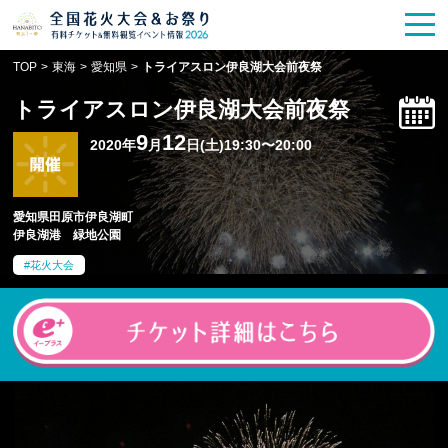
花火大会
お祭り情報
検索
TOP
>
東海
>
愛知県
>
トライアスロン伊良湖大会前夜祭
HANABITO
の道
トライアスロン伊良湖大会前夜祭
有料観覧席
販売一覧
9
12
2020年
月
日(土)19:30〜20:00
ポスター一覧
愛知県田原市伊良湖町
伊良湖港 緑地公園
SPICE
レポート記事
花火大会
今週末開催
花火・祭一覧
TOP