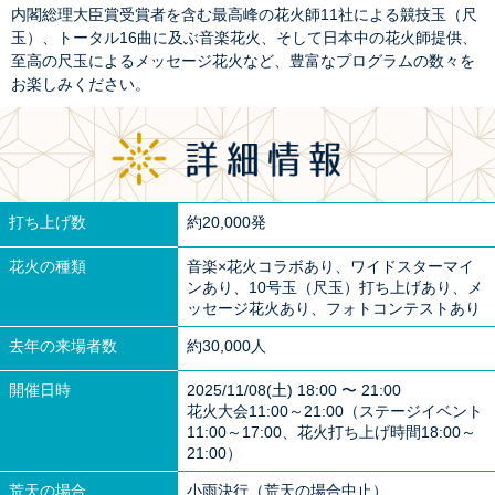
内閣総理大臣賞受賞者を含む最高峰の花火師11社による競技玉（尺
玉）、トータル16曲に及ぶ音楽花火、そして日本中の花火師提供、
至高の尺玉によるメッセージ花火など、豊富なプログラムの数々を
お楽しみください。
打ち上げ数
約20,000発
花火の種類
音楽×花火コラボあり、ワイドスターマイ
ンあり、10号玉（尺玉）打ち上げあり、メ
ッセージ花火あり、フォトコンテストあり
去年の来場者数
約30,000人
開催日時
2025/11/08(土) 18:00 〜 21:00
花火大会11:00～21:00（ステージイベント
11:00～17:00、花火打ち上げ時間18:00～
21:00）
荒天の場合
小雨決行（荒天の場合中止）