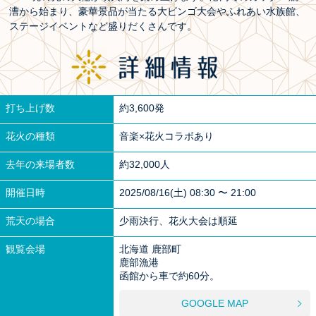
漕から始まり、豪華景品が当たる大ビンゴ大会やふれあい水族館、
ステージイベントなど盛りだくさんです。
打ち上げ数
約3,600発
花火の種類
音楽×花火コラボあり
去年の来場者数
約32,000人
開催日時
2025/08/16(土) 08:30 〜 21:00
荒天の場合
少雨決行、花火大会は順延
観覧会場
北海道 鹿部町
鹿部漁港
函館から車で約60分。
GOOGLE MAP