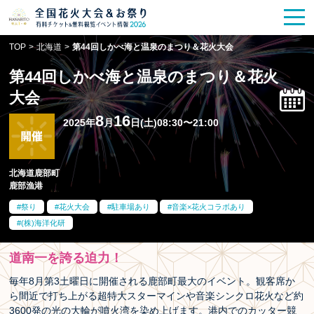
花火大会
お祭り情報
検索
TOP
>
北海道
>
第44回しかべ海と温泉のまつり＆花火大会
HANABITO
の道
第44回しかべ海と温泉のまつり＆花火
有料観覧席
販売一覧
大会
8
16
2025年
月
日(土)08:30〜21:00
ポスター一覧
SPICE
レポート記事
北海道鹿部町
鹿部漁港
今週末開催
花火・祭一覧
祭り
花火大会
駐車場あり
音楽×花火コラボあり
(株)海洋化研
TOP
道南一を誇る迫力！
毎年8月第3土曜日に開催される鹿部町最大のイベント。観客席か
ら間近で打ち上がる超特大スターマインや音楽シンクロ花火など約
3600発の光の大輪が噴火湾を染め上げます。港内でのカッター競