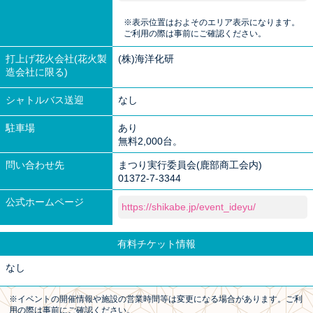
※表示位置はおよそのエリア表示になります。
ご利用の際は事前にご確認ください。
打上げ花火会社(花火製
(株)海洋化研
造会社に限る)
シャトルバス送迎
なし
駐車場
あり
無料2,000台。
問い合わせ先
まつり実行委員会(鹿部商工会内)
01372-7-3344
公式ホームページ
https://shikabe.jp/event_ideyu/
有料チケット情報
なし
※イベントの開催情報や施設の営業時間等は変更になる場合があります。ご利
用の際は事前にご確認ください。