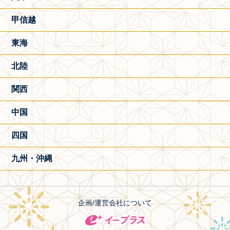
甲信越
東海
北陸
関西
中国
四国
九州・沖縄
企画/運営会社について