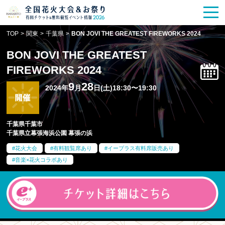
花火大会
お祭り情報
検索
TOP
>
関東
>
千葉県
>
BON JOVI THE GREATEST FIREWORKS 2024
HANABITO
の道
BON JOVI THE GREATEST
有料観覧席
販売一覧
FIREWORKS 2024
9
28
2024年
月
日(土)18:30〜19:30
ポスター一覧
SPICE
レポート記事
千葉県千葉市
千葉県立幕張海浜公園 幕張の浜
今週末開催
花火・祭一覧
花火大会
有料観覧席あり
イープラス有料席販売あり
音楽×花火コラボあり
TOP