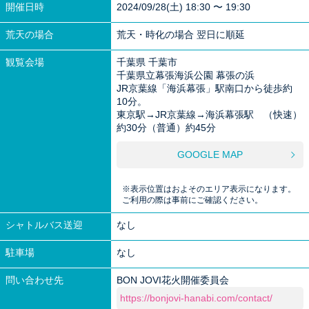
開催日時
2024/09/28(土) 18:30 〜 19:30
荒天の場合
荒天・時化の場合 翌日に順延
観覧会場
千葉県 千葉市
千葉県立幕張海浜公園 幕張の浜
JR京葉線「海浜幕張」駅南口から徒歩約
10分。
東京駅→JR京葉線→海浜幕張駅 （快速）
約30分（普通）約45分
GOOGLE MAP
※表示位置はおよそのエリア表示になります。
ご利用の際は事前にご確認ください。
シャトルバス送迎
なし
駐車場
なし
問い合わせ先
BON JOVI花火開催委員会
https://bonjovi-hanabi.com/contact/