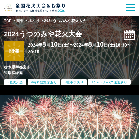
花火大会
お祭り情報
検索
TOP
>
関東
>
栃木県
>
2024うつのみや花火大会
HANABITO
の道
2024うつのみや花火大会
有料観覧席
販売一覧
8
10
8
10
2024年
月
日(土)〜2024年
月
日(土)18:30〜
20:15
ポスター一覧
栃木県宇都宮市
道場宿緑地
SPICE
レポート記事
花火大会
有料観覧席あり
駐車場あり
シャトルバス送迎あり
今週末開催
花火・祭一覧
TOP