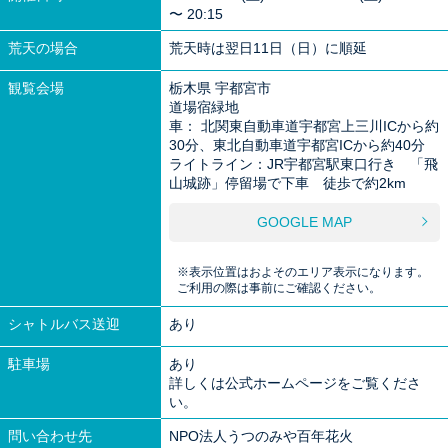
〜 20:15
荒天の場合
荒天時は翌日11日（日）に順延
観覧会場
栃木県 宇都宮市
道場宿緑地
車： 北関東自動車道宇都宮上三川ICから約
30分、東北自動車道宇都宮ICから約40分
ライトライン：JR宇都宮駅東口行き 「飛
山城跡」停留場で下車 徒歩で約2km
GOOGLE MAP
※表示位置はおよそのエリア表示になります。
ご利用の際は事前にご確認ください。
シャトルバス送迎
あり
駐車場
あり
詳しくは公式ホームページをご覧くださ
い。
問い合わせ先
NPO法人うつのみや百年花火