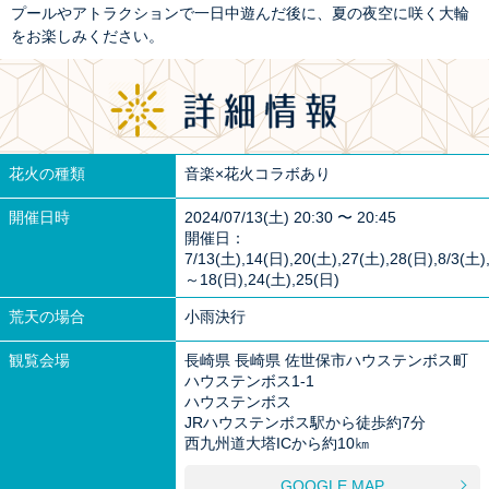
プールやアトラクションで一日中遊んだ後に、夏の夜空に咲く大輪
をお楽しみください。
花火の種類
音楽×花火コラボあり
開催日時
2024/07/13(土) 20:30 〜 20:45
開催日：
7/13(土),14(日),20(土),27(土),28(日),8/3(土)
～18(日),24(土),25(日)
荒天の場合
小雨決行
観覧会場
長崎県 長崎県 佐世保市ハウステンボス町
ハウステンボス1-1
ハウステンボス
JRハウステンボス駅から徒歩約7分
西九州道大塔ICから約10㎞
GOOGLE MAP