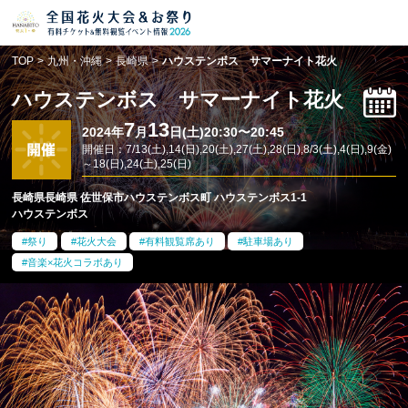
花火大会
お祭り情報
検索
TOP
>
九州・沖縄
>
長崎県
>
ハウステンボス サマーナイト花火
HANABITO
の道
ハウステンボス サマーナイト花火
有料観覧席
販売一覧
7
13
2024年
月
日(土)20:30〜20:45
開催日：7/13(土),14(日),20(土),27(土),28(日),8/3(土),4(日),9(金)
～18(日),24(土),25(日)
ポスター一覧
長崎県長崎県 佐世保市ハウステンボス町 ハウステンボス1-1
ハウステンボス
SPICE
レポート記事
祭り
花火大会
有料観覧席あり
駐車場あり
音楽×花火コラボあり
今週末開催
花火・祭一覧
TOP