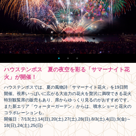
ハウステンボス 夏の夜空を彩る「サマーナイト花
火」が開催！
ハウステンボスでは、夏の風物詩「サマーナイト花火」を19日間
開催。視界いっぱいに広がる大迫力の花火を贅沢に満喫できる花火
特別観覧席の販売もあり、席からゆっくり見るのがおすすめです。
また新エリア「ウォーターガーデン」からは、噴水ショーと花火の
コラボレーションも。
開催日：7/13(土),14(日),20(土),27(土),28(日),8/3(土),4(日),9(金)～
18(日),24(土),25(日)