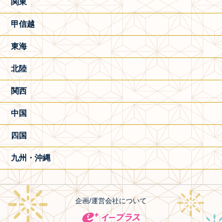
関東
甲信越
東海
北陸
関西
中国
四国
九州・沖縄
企画/運営会社について