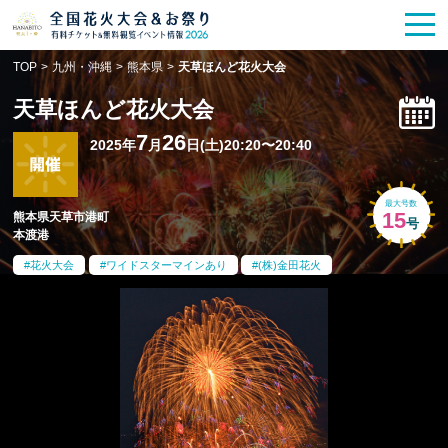
花火大会
お祭り情報
検索
TOP
>
九州・沖縄
>
熊本県
>
天草ほんど花火大会
HANABITO
の道
天草ほんど花火大会
有料観覧席
販売一覧
7
26
2025年
月
日(土)20:20〜20:40
ポスター一覧
最大号数
15
熊本県天草市港町
号
本渡港
SPICE
レポート記事
花火大会
ワイドスターマインあり
(株)金田花火
今週末開催
花火・祭一覧
TOP