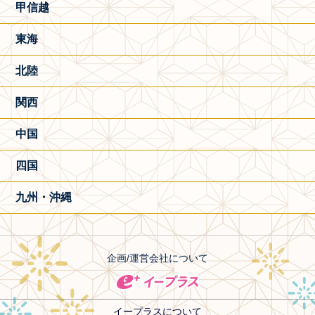
甲信越
東海
北陸
関西
中国
四国
九州・沖縄
企画/運営会社について
イープラスについて