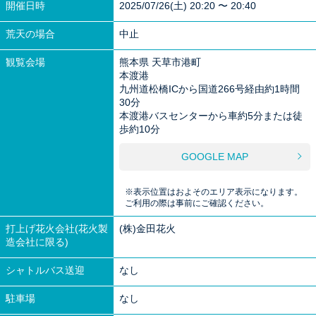
開催日時
2025/07/26(土) 20:20 〜 20:40
荒天の場合
中止
観覧会場
熊本県 天草市港町
本渡港
九州道松橋ICから国道266号経由約1時間
30分
本渡港バスセンターから車約5分または徒
歩約10分
GOOGLE MAP
※表示位置はおよそのエリア表示になります。
ご利用の際は事前にご確認ください。
打上げ花火会社(花火製
(株)金田花火
造会社に限る)
シャトルバス送迎
なし
駐車場
なし