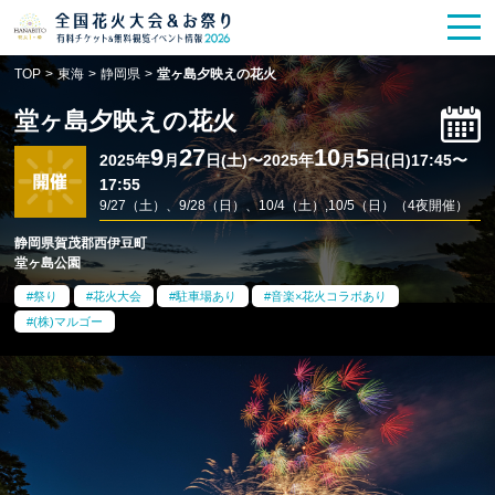
花火大会
お祭り情報
検索
TOP
>
東海
>
静岡県
>
堂ヶ島夕映えの花火
HANABITO
の道
堂ヶ島夕映えの花火
有料観覧席
販売一覧
9
27
10
5
2025年
月
日(土)〜2025年
月
日(日)17:45〜
17:55
ポスター一覧
9/27（土）、9/28（日）、10/4（土）,10/5（日）（4夜開催）
静岡県賀茂郡西伊豆町
SPICE
レポート記事
堂ヶ島公園
祭り
花火大会
駐車場あり
音楽×花火コラボあり
今週末開催
花火・祭一覧
(株)マルゴー
TOP