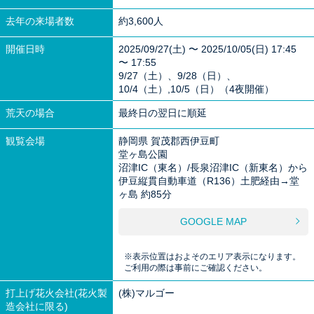
去年の来場者数
約3,600人
開催日時
2025/09/27(土) 〜 2025/10/05(日) 17:45
〜 17:55
9/27（土）、9/28（日）、
10/4（土）,10/5（日）（4夜開催）
荒天の場合
最終日の翌日に順延
観覧会場
静岡県 賀茂郡西伊豆町
堂ヶ島公園
沼津IC（東名）/長泉沼津IC（新東名）から
伊豆縦貫自動車道（R136）土肥経由→堂
ヶ島 約85分
GOOGLE MAP
※表示位置はおよそのエリア表示になります。
ご利用の際は事前にご確認ください。
打上げ花火会社(花火製
(株)マルゴー
造会社に限る)