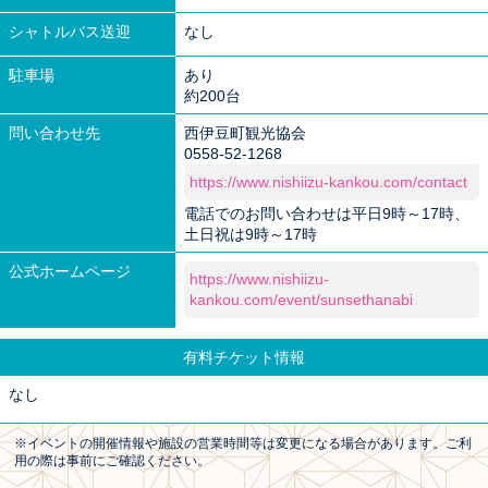
シャトルバス送迎
なし
駐車場
あり
約200台
問い合わせ先
西伊豆町観光協会
0558-52-1268
https://www.nishiizu-kankou.com/contact
電話でのお問い合わせは平日9時～17時、
土日祝は9時～17時
公式ホームページ
https://www.nishiizu-
kankou.com/event/sunsethanabi
有料チケット情報
なし
※イベントの開催情報や施設の営業時間等は変更になる場合があります。ご利
用の際は事前にご確認ください。