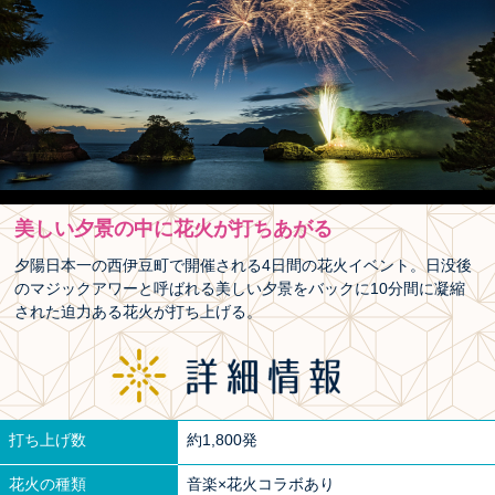
美しい夕景の中に花火が打ちあがる
夕陽日本一の西伊豆町で開催される4日間の花火イベント。日没後
のマジックアワーと呼ばれる美しい夕景をバックに10分間に凝縮
された迫力ある花火が打ち上げる。
打ち上げ数
約1,800発
花火の種類
音楽×花火コラボあり