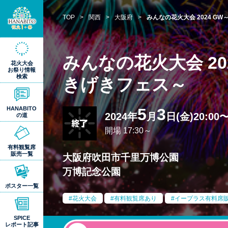
TOP
>
関西
>
大阪府
>
みんなの花火大会 2024 G
みんなの花火大会 20
花火大会
お祭り情報
検索
きげきフェス～
5
3
HANABITO
2024年
月
日(金)20:00〜
の道
開場 17:30～
有料観覧席
販売一覧
大阪府吹田市千里万博公園
万博記念公園
ポスター一覧
花火大会
有料観覧席あり
イープラス有料席
SPICE
レポート記事