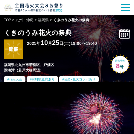
花火大会
お祭り情報
検索
TOP
>
九州・沖縄
>
福岡県
>
くきのうみ花火の祭典
HANABITO
の道
くきのうみ花火の祭典
有料観覧席
販売一覧
10
25
2025年
月
日(土)19:00〜19:40
ポスター一覧
最大号数
8
福岡県北九州市若松区、戸畑区
号
洞海湾（若戸大橋周辺）
SPICE
レポート記事
花火大会
有料観覧席あり
音楽×花火コラボあり
今週末開催
花火・祭一覧
TOP