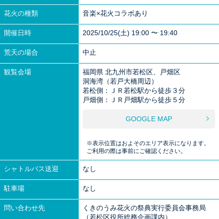
花火の種類
音楽×花火コラボあり
開催日時
2025/10/25(土) 19:00 〜 19:40
荒天の場合
中止
観覧会場
福岡県 北九州市若松区、戸畑区
洞海湾（若戸大橋周辺）
若松側：ＪＲ若松駅から徒歩３分
戸畑側：ＪＲ戸畑駅から徒歩５分
GOOGLE MAP
※表示位置はおよそのエリア表示になります。
ご利用の際は事前にご確認ください。
シャトルバス送迎
なし
駐車場
なし
問い合わせ先
くきのうみ花火の祭典実行委員会事務局
（若松区役所総務企画課内）