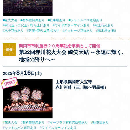
花火大会
有料観覧席あり
駐車場あり
シャトルバス送迎あり
20号玉（二尺玉）打ち上げあり
ワイドスターマインあり
水上花火あり
水中花火あり
音楽×花火コラボあり
メッセージ花火あり
高木煙火(株)
鶴岡市市制施行２０周年記念事業として開催
第32回赤川花火大会 綺笑天結 ～永遠に輝く、
地域の誇りへ～
8
16
2025年
月
日(土)
山形県鶴岡市大宝寺
赤川河畔（三川橋〜羽黒橋）
花火大会
有料観覧席あり
イープラス有料席販売あり
駐車場あり
シャトルバス送迎あり
ワイドスターマインあり