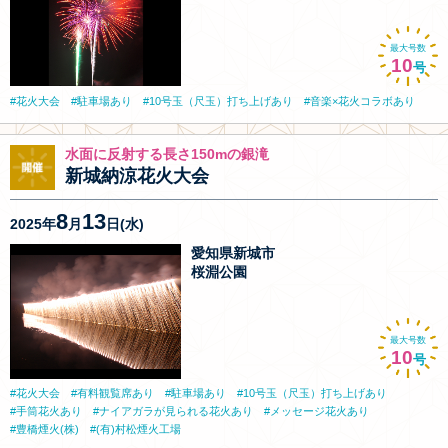
最大号数
10
号
花火大会
駐車場あり
10号玉（尺玉）打ち上げあり
音楽×花火コラボあり
水面に反射する長さ150mの銀滝
新城納涼花火大会
8
13
2025年
月
日(水)
愛知県新城市
桜淵公園
最大号数
10
号
花火大会
有料観覧席あり
駐車場あり
10号玉（尺玉）打ち上げあり
手筒花火あり
ナイアガラが見られる花火あり
メッセージ花火あり
豊橋煙火(株)
(有)村松煙火工場