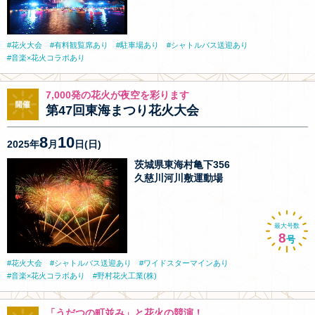
花火大会
有料観覧席あり
駐車場あり
シャトルバス送迎あり
音楽×花火コラボあり
7,000発の花火が夜空を彩ります
第47回東海まつり花火大会
8
10
2025年
月
日(日)
茨城県東海村亀下356
久慈川河川敷運動場
最大号数
8
号
花火大会
シャトルバス送迎あり
ワイドスターマインあり
音楽×花火コラボあり
野村花火工業(株)
「うだつの町並み」と花火の競演！