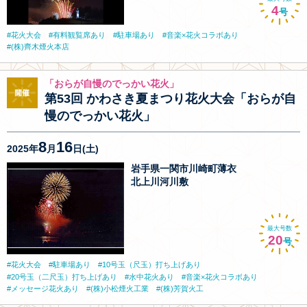
4
号
花火大会
有料観覧席あり
駐車場あり
音楽×花火コラボあり
(株)齊木煙火本店
「おらが自慢のでっかい花火」
第53回 かわさき夏まつり花火大会「おらが自
慢のでっかい花火」
8
16
2025年
月
日(土)
岩手県一関市川崎町薄衣
北上川河川敷
最大号数
20
号
花火大会
駐車場あり
10号玉（尺玉）打ち上げあり
20号玉（二尺玉）打ち上げあり
水中花火あり
音楽×花火コラボあり
メッセージ花火あり
(株)小松煙火工業
(株)芳賀火工