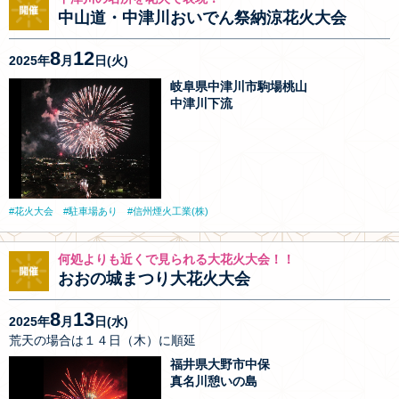
中山道・中津川おいでん祭納涼花火大会
8
12
2025年
月
日(火)
岐阜県中津川市駒場桃山
中津川下流
花火大会
駐車場あり
信州煙火工業(株)
何処よりも近くで見られる大花火大会！！
おおの城まつり大花火大会
8
13
2025年
月
日(水)
荒天の場合は１４日（木）に順延
福井県大野市中保
真名川憩いの島