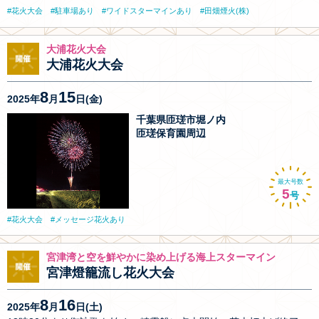
花火大会
駐車場あり
ワイドスターマインあり
田畑煙火(株)
大浦花火大会
大浦花火大会
8
15
2025年
月
日(金)
千葉県匝瑳市堀ノ内
匝瑳保育園周辺
最大号数
5
号
花火大会
メッセージ花火あり
宮津湾と空を鮮やかに染め上げる海上スターマイン
宮津燈籠流し花火大会
8
16
2025年
月
日(土)