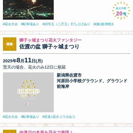
最大号数
20
号
花火大会
駐車場あり
20号玉（二尺玉）打ち上げあり
(株)唐津煙火
獅子ヶ城まつり花火ファンタジー
佐渡の盆 獅子ヶ城まつり
8
11
2025年
月
日(月)
荒天の場合、花火のみ12日に順延
新潟県佐渡市
河原田小学校グラウンド、グラウンド
前海岸
花火大会
駐車場あり
音楽×花火コラボあり
中津川の名所を花火で表現！