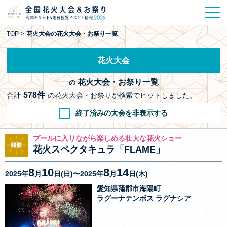
花火大会
お祭り情報
検索
TOP
>
花火大会の花火大会・お祭り一覧
HANABITO
の道
花火大会
有料観覧席
販売一覧
花火大会・お祭り一覧
の
ポスター一覧
578件
合計
の花火大会・お祭りが検索でヒットしました。
終了済みの大会を非表示する
SPICE
レポート記事
プールに入りながら楽しめる壮大な花火ショー
今週末開催
花火・祭一覧
花火スペクタキュラ「FLAME」
8
10
8
14
2025年
月
日(日)〜2025年
月
日(木)
TOP
愛知県蒲郡市海陽町
ラグーナテンボス ラグナシア