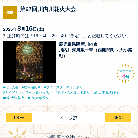
第67回川内川花火大会
8
16
2025年
月
日(土)
打上げ時間は「19：40～20：40（予定）」と記載してください。
鹿児島県薩摩川内市
川内川河川敷一帯（西開聞町～大小路
町）
最大号数
4
号
花火大会
駐車場あり
ワイドスターマインあり
ナイアガラが見られる花火あり
音楽×花火コラボあり
西日本花火(有)
(株)太洋花火
(有)六葉煙火
PREV
ページ27
NEXT
企画/運営会社について