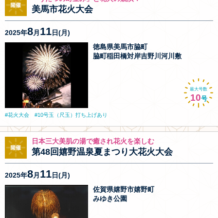
美馬市花火大会
8
11
2025年
月
日(月)
徳島県美馬市脇町
脇町稲田橋対岸吉野川河川敷
最大号数
10
号
花火大会
10号玉（尺玉）打ち上げあり
日本三大美肌の湯で癒され花火を楽しむ
第48回嬉野温泉夏まつり大花火大会
8
11
2025年
月
日(月)
佐賀県嬉野市嬉野町
みゆき公園