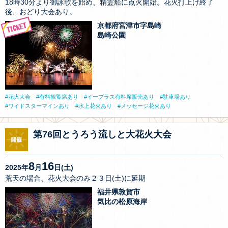
18時30分より御詠歌を始め、精霊船に点火開始。花火打上げ終了
後、おどり大会あり。
京都府宮津市字島崎
島崎公園
花火大会
有料観覧席あり
イープラス有料席販売あり
駐車場あり
ワイドスターマインあり
水上花火あり
メッセージ花火あり
第76回とうろう流しと大花火大会
8
16
2025年
月
日(土)
荒天の場合、花火大会のみ２３日(土)に延期
福井県敦賀市
気比の松原海岸