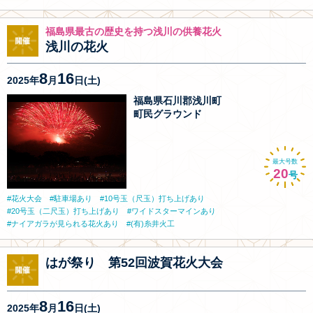
福島県最古の歴史を持つ浅川の供養花火
浅川の花火
8
16
2025年
月
日(土)
福島県石川郡浅川町
町民グラウンド
最大号数
20
号
花火大会
駐車場あり
10号玉（尺玉）打ち上げあり
20号玉（二尺玉）打ち上げあり
ワイドスターマインあり
ナイアガラが見られる花火あり
(有)糸井火工
はが祭り 第52回波賀花火大会
8
16
2025年
月
日(土)