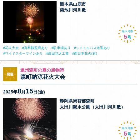
熊本県山鹿市
菊池川河川敷
最大号数
5
号
花火大会
有料観覧席あり
駐車場あり
シャトルバス送迎あり
ワイドスターマインあり
高田花火工業
西日本花火(有)
遠州森町の夏の風物詩
森町納涼花火大会
8
15
2025年
月
日(金)
静岡県周智郡森町
太田川親水公園（太田川河川敷）
最大号数
5
号