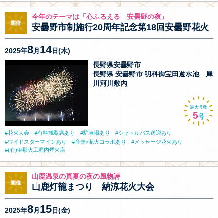
今年のテーマは「心ふるえる 安曇野の夜」
安曇野市制施行20周年記念第18回安曇野花火
8
14
2025年
月
日(木)
長野県安曇野市
長野県 安曇野市 明科御宝田遊水池 犀
川河川敷内
最大号数
5
号
花火大会
有料観覧席あり
駐車場あり
シャトルバス送迎あり
ワイドスターマインあり
音楽×花火コラボあり
メッセージ花火あり
(有)伊那火工堀内煙火店
山鹿温泉の真夏の夜の風物詩
山鹿灯籠まつり 納涼花火大会
8
15
2025年
月
日(金)