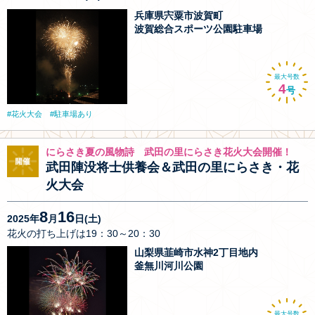
兵庫県宍粟市波賀町
波賀総合スポーツ公園駐車場
最大号数
4
号
花火大会
駐車場あり
にらさき夏の風物詩 武田の里にらさき花火大会開催！
武田陣没将士供養会＆武田の里にらさき・花
火大会
8
16
2025年
月
日(土)
花火の打ち上げは19：30～20：30
山梨県韮崎市水神2丁目地内
釜無川河川公園
最大号数