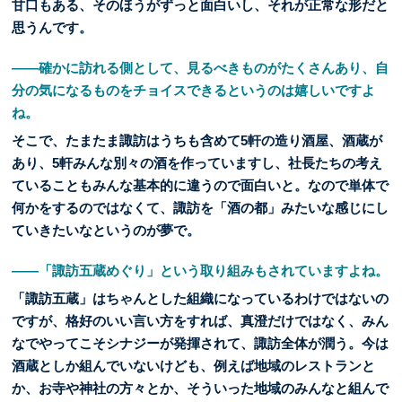
甘口もある、そのほうがずっと面白いし、それが正常な形だと
思うんです。
――確かに訪れる側として、見るべきものがたくさんあり、自
分の気になるものをチョイスできるというのは嬉しいですよ
ね。
そこで、たまたま諏訪はうちも含めて5軒の造り酒屋、酒蔵が
あり、5軒みんな別々の酒を作っていますし、社長たちの考え
ていることもみんな基本的に違うので面白いと。なので単体で
何かをするのではなくて、諏訪を「酒の都」みたいな感じにし
ていきたいなというのが夢で。
――「諏訪五蔵めぐり」という取り組みもされていますよね。
「諏訪五蔵」はちゃんとした組織になっているわけではないの
ですが、格好のいい言い方をすれば、真澄だけではなく、みん
なでやってこそシナジーが発揮されて、諏訪全体が潤う。今は
酒蔵としか組んでいないけども、例えば地域のレストランと
か、お寺や神社の方々とか、そういった地域のみんなと組んで