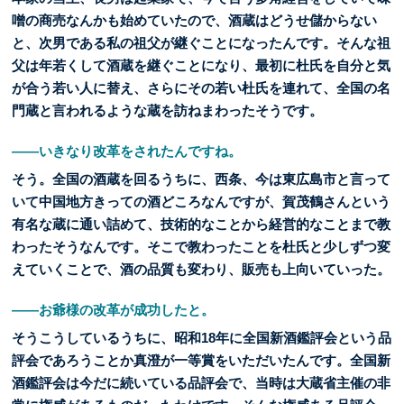
噌の商売なんかも始めていたので、酒蔵はどうせ儲からない
と、次男である私の祖父が継ぐことになったんです。そんな祖
父は年若くして酒蔵を継ぐことになり、最初に杜氏を自分と気
が合う若い人に替え、さらにその若い杜氏を連れて、全国の名
門蔵と言われるような蔵を訪ねまわったそうです。
――いきなり改革をされたんですね。
そう。全国の酒蔵を回るうちに、西条、今は東広島市と言って
いて中国地方きっての酒どころなんですが、賀茂鶴さんという
有名な蔵に通い詰めて、技術的なことから経営的なことまで教
わったそうなんです。そこで教わったことを杜氏と少しずつ変
えていくことで、酒の品質も変わり、販売も上向いていった。
――お爺様の改革が成功したと。
そうこうしているうちに、昭和18年に全国新酒鑑評会という品
評会であろうことか真澄が一等賞をいただいたんです。全国新
酒鑑評会は今だに続いている品評会で、当時は大蔵省主催の非