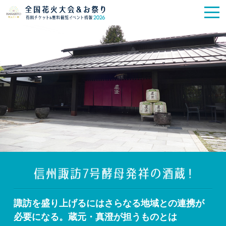
花火大会
お祭り情報
検索
HANABITO
の道
有料観覧席
販売一覧
ポスター一覧
SPICE
レポート記事
今週末開催
花火・祭一覧
TOP
諏訪を盛り上げるにはさらなる地域との連携が
必要になる。蔵元・真澄が担うものとは