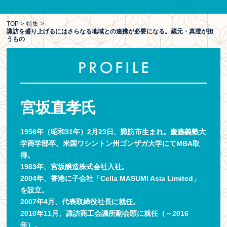
TOP
>
特集
>
諏訪を盛り上げるにはさらなる地域との連携が必要になる。蔵元・真澄が担
うもの
宮坂直孝氏
1956年（昭和31年）2月23日、諏訪市生まれ。慶應義塾大
学商学部卒。米国ワシントン州ゴンザガ大学にてMBA取
得。
1983年、宮坂醸造株式会社入社。
2004年、香港に子会社「Cella MASUMI Asia Limited」
を設立。
2007年4月、代表取締役社長に就任。
2010年11月、諏訪商工会議所副会頭に就任（～2016
年）。