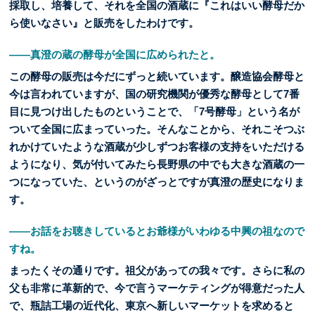
採取し、培養して、それを全国の酒蔵に『これはいい酵母だか
ら使いなさい』と販売をしたわけです。
――真澄の蔵の酵母が全国に広められたと。
この酵母の販売は今だにずっと続いています。醸造協会酵母と
今は言われていますが、国の研究機関が優秀な酵母として7番
目に見つけ出したものということで、「7号酵母」という名が
ついて全国に広まっていった。そんなことから、それこそつぶ
れかけていたような酒蔵が少しずつお客様の支持をいただける
ようになり、気が付いてみたら長野県の中でも大きな酒蔵の一
つになっていた、というのがざっとですが真澄の歴史になりま
す。
――お話をお聴きしているとお爺様がいわゆる中興の祖なので
すね。
まったくその通りです。祖父があっての我々です。さらに私の
父も非常に革新的で、今で言うマーケティングが得意だった人
で、瓶詰工場の近代化、東京へ新しいマーケットを求めると