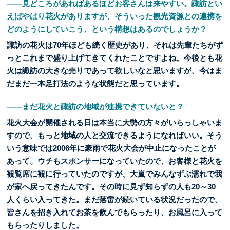
――見どころがあればあるほどお客さんは来やすい。諏訪とい
えばやはり花火がありますが、そういった観光資源との連携を
どのようにしていこう、という構想はあるのでしょうか？
諏訪の花火は70年ほども続く歴史があり、それは先輩たちがず
っとこれまで盛り上げてきてくれたことですよね。今後とも花
火は諏訪の大きな売りであって欲しいなと思いますが、今はま
だまだ一本足打法のような状態だと思っています。
――まだ花火と諏訪の地域が連携できていないと？
花火大会が開催される日は本当に大勢の方々がいらっしゃいま
すので、もっと地域の人と交流できるようになればいい。そう
いう意味では2006年に豪雨で花火大会が中止になったことが
あって。ウチもスポンサーになっていたので、お客様と花火を
観覧席に観に行っていたのですが、大嵐でみんなずぶ濡れで我
が家へ戻ってきたんです。その時に見ず知らずの人も20～30
人くらい入ってきた。まだ落雷が続いている状況だったので、
皆さんを招き入れてお茶を飲んでもらったり、お風呂に入って
もらったりしました。