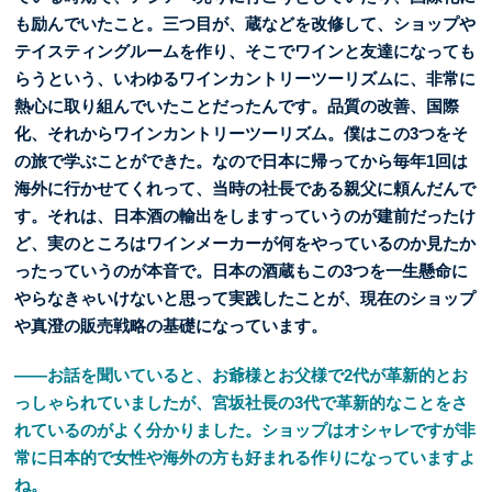
も励んでいたこと。三つ目が、蔵などを改修して、ショップや
テイスティングルームを作り、そこでワインと友達になっても
らうという、いわゆるワインカントリーツーリズムに、非常に
熱心に取り組んでいたことだったんです。品質の改善、国際
化、それからワインカントリーツーリズム。僕はこの3つをそ
の旅で学ぶことができた。なので日本に帰ってから毎年1回は
海外に行かせてくれって、当時の社長である親父に頼んだんで
す。それは、日本酒の輸出をしますっていうのが建前だったけ
ど、実のところはワインメーカーが何をやっているのか見たか
ったっていうのが本音で。日本の酒蔵もこの3つを一生懸命に
やらなきゃいけないと思って実践したことが、現在のショップ
や真澄の販売戦略の基礎になっています。
――お話を聞いていると、お爺様とお父様で2代が革新的とお
っしゃられていましたが、宮坂社長の3代で革新的なことをさ
れているのがよく分かりました。ショップはオシャレですが非
常に日本的で女性や海外の方も好まれる作りになっていますよ
ね。