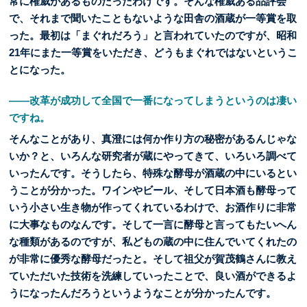
常に権威があるものだったわけです。そんな権威ある品評会
で、それまで聞いたこともないような田舎の酒蔵が一等賞を取
った。最初は「まぐれだろう」と言われていたのですが、昭和
21年にまた一等賞をいただき、どうもまぐれではないというこ
とになった。
――改革が成功して全国で一番になってしまうというのは凄い
ですね。
そんなことがあり、真澄には何か作り方の秘密があるんじゃな
いか？と、いろんな研究者が蔵にやってきて、いろいろ調べて
いったんです。そうしたら、特殊な酵母が酒蔵の中にいるとい
うことが分かった。ワインやビール、そして日本酒も酵母って
いう小さい生き物が作ってくれているわけで、お酒作りに非常
に大事なものなんです。そして一言に酵母と言ってもたいへん
な種類があるのですが、私どもの蔵の中に住んでいてくれたの
が非常に優秀な酵母だったと。そして祖父が賀茂鶴さんに教え
ていただいた技術を洗練していったことで、良い酒ができるよ
うになったんだろうというようなことが分かったんです。