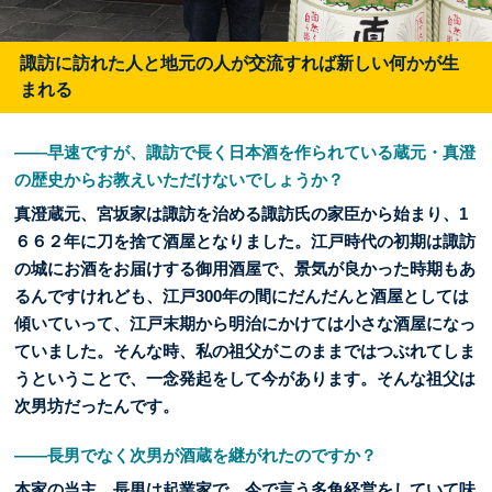
諏訪に訪れた人と地元の人が交流すれば新しい何かが生
まれる
――早速ですが、諏訪で長く日本酒を作られている蔵元・真澄
の歴史からお教えいただけないでしょうか？
真澄蔵元、宮坂家は諏訪を治める諏訪氏の家臣から始まり、1
６６２年に刀を捨て酒屋となりました。江戸時代の初期は諏訪
の城にお酒をお届けする御用酒屋で、景気が良かった時期もあ
るんですけれども、江戸300年の間にだんだんと酒屋としては
傾いていって、江戸末期から明治にかけては小さな酒屋になっ
ていました。そんな時、私の祖父がこのままではつぶれてしま
うということで、一念発起をして今があります。そんな祖父は
次男坊だったんです。
――長男でなく次男が酒蔵を継がれたのですか？
本家の当主、長男は起業家で、今で言う多角経営をしていて味