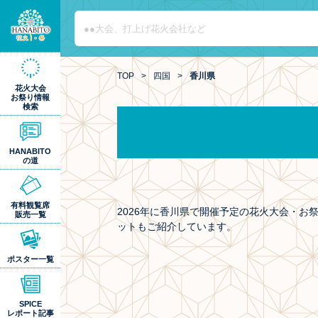
TOP
>
四国
>
香川県
花火大会
お祭り情報
検索
HANABITO
の道
有料観覧席
2026年に香川県で開催予定の花火大会・
販売一覧
ットもご紹介しています。
ポスター一覧
SPICE
レポート記事