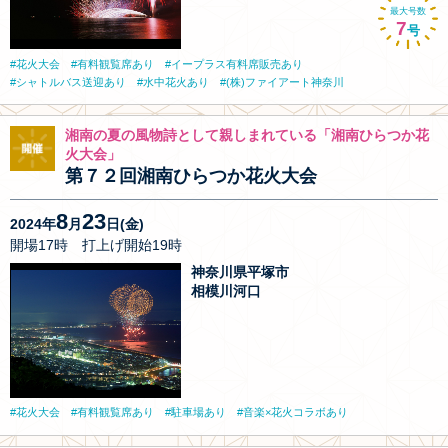
最大号数
7
号
花火大会
有料観覧席あり
イープラス有料席販売あり
シャトルバス送迎あり
水中花火あり
(株)ファイアート神奈川
湘南の夏の風物詩として親しまれている「湘南ひらつか花
火大会」
第７２回湘南ひらつか花火大会
8
23
2024年
月
日(金)
開場17時 打上げ開始19時
神奈川県平塚市
相模川河口
花火大会
有料観覧席あり
駐車場あり
音楽×花火コラボあり