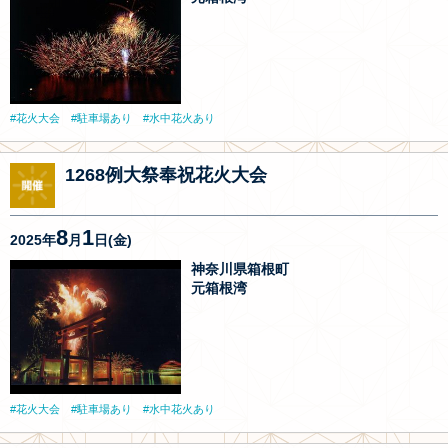
花火大会
駐車場あり
水中花火あり
1268例大祭奉祝花火大会
8
1
2025年
月
日(金)
神奈川県箱根町
元箱根湾
花火大会
駐車場あり
水中花火あり