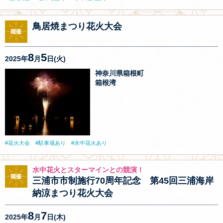
鳥居焼まつり花火大会
8
5
2025年
月
日(火)
神奈川県箱根町
箱根湾
花火大会
駐車場あり
水中花火あり
水中花火とスターマインとの競演！
三浦市市制施行70周年記念 第45回三浦海岸
納涼まつり花火大会
8
7
2025年
月
日(木)