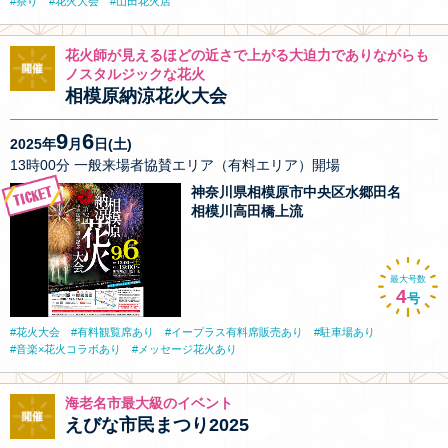
祭り
花火大会
山田花火店
花火師が見えるほどの近さで上がる大迫力でありながらも
ノスタルジックな花火
相模原納涼花火大会
9
6
2025年
月
日(土)
13時00分 一般来場者協賛エリア（有料エリア）開場
神奈川県相模原市中央区水郷田名
相模川高田橋上流
最大号数
4
号
花火大会
有料観覧席あり
イープラス有料席販売あり
駐車場あり
音楽×花火コラボあり
メッセージ花火あり
海老名市最大級のイベント
えびな市民まつり2025