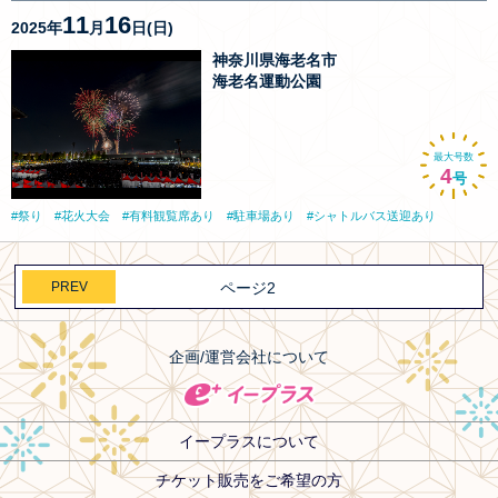
11
16
2025年
月
日(日)
神奈川県海老名市
海老名運動公園
最大号数
4
号
祭り
花火大会
有料観覧席あり
駐車場あり
シャトルバス送迎あり
PREV
ページ2
企画/運営会社について
イープラスについて
チケット販売をご希望の方