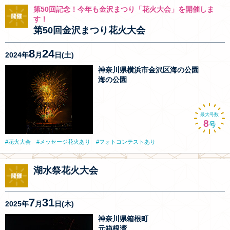
第50回記念！今年も金沢まつり「花火大会」を開催しま
す！
第50回金沢まつり花火大会
8
24
2024年
月
日(土)
神奈川県横浜市金沢区海の公園
海の公園
最大号数
8
号
花火大会
メッセージ花火あり
フォトコンテストあり
湖水祭花火大会
7
31
2025年
月
日(木)
神奈川県箱根町
元箱根湾