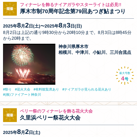
フィナーレを飾るナイアガラやスターライトは必見!!
厚木市制70周年記念第79回あつぎ鮎まつり
8
2
8
3
2025年
月
日(土)〜2025年
月
日(日)
8月2日は上記の通り9時30分から20時10分まで。8月3日は8時45分
から20時まで。
神奈川県厚木市
相模川、中津川、小鮎川、三川合流点
最大号数
4
号
祭り
花火大会
有料観覧席あり
ナイアガラが見られる花火あり
(株)ファイアート神奈川
ペリー祭のフィナーレを飾る花火大会
久里浜ペリー祭花火大会
8
2
2025年
月
日(土)