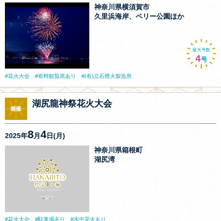
神奈川県横須賀市
久里浜海岸、ペリー公園ほか
最大号数
4
号
花火大会
有料観覧席あり
(有)立石煙火製造所
湖尻龍神祭花火大会
8
4
2025年
月
日(月)
神奈川県箱根町
湖尻湾
花火大会
駐車場あり
水中花火あり