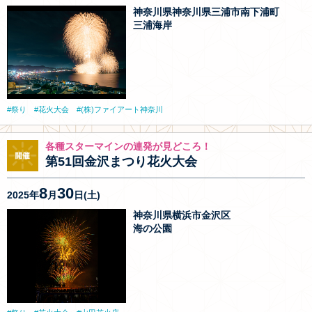
神奈川県神奈川県三浦市南下浦町
三浦海岸
祭り
花火大会
(株)ファイアート神奈川
各種スターマインの連発が見どころ！
第51回金沢まつり花火大会
8
30
2025年
月
日(土)
神奈川県横浜市金沢区
海の公園