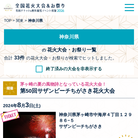
花火大会
お祭り情報
検索
TOP
>
関東
>
神奈川県
HANABITO
の道
神奈川県
有料観覧席
販売一覧
花火大会・お祭り一覧
の
ポスター一覧
33件
合計
の花火大会・お祭りが検索でヒットしました。
終了済みの大会を非表示する
SPICE
レポート記事
茅ヶ崎の夏の風物詩となっている花火大会！
今週末開催
花火・祭一覧
第50回サザンビーチちがさき花火大会
8
3
2024年
月
日(土)
TOP
神奈川県茅ヶ崎市中海岸４丁目１２９
８６−５
サザンビーチちがさき