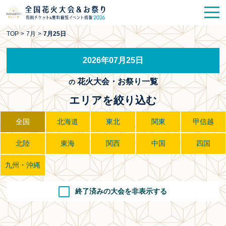
花火大会
お祭り情報
検索
TOP
>
7月
>
7月25日
HANABITO
の道
2026年07月25日
有料観覧席
販売一覧
花火大会・お祭り一覧
の
ポスター一覧
エリアを絞り込む
SPICE
レポート記事
全国
北海道
東北
関東
甲信越
北陸
東海
関西
中国
四国
今週末開催
花火・祭一覧
九州・沖縄
TOP
終了済みの大会を非表示する