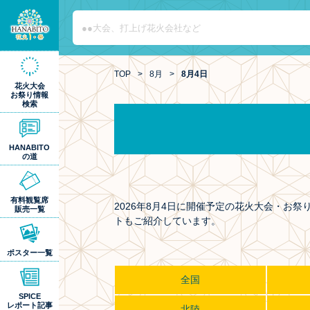
TOP
>
8月
>
8月4日
花火大会
お祭り情報
検索
HANABITO
の道
有料観覧席
2026年8月4日に開催予定の花火大会・
販売一覧
トもご紹介しています。
ポスター一覧
全国
SPICE
レポート記事
北陸