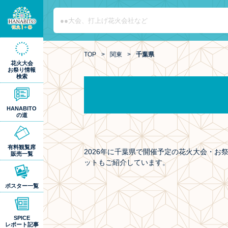
TOP
>
関東
>
千葉県
花火大会
お祭り情報
検索
HANABITO
の道
有料観覧席
2026年に千葉県で開催予定の花火大会・
販売一覧
ットもご紹介しています。
ポスター一覧
SPICE
レポート記事