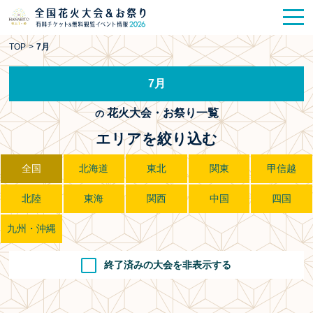
花火大会
お祭り情報
検索
TOP
>
7月
HANABITO
の道
7月
有料観覧席
販売一覧
花火大会・お祭り一覧
の
ポスター一覧
エリアを絞り込む
SPICE
レポート記事
全国
北海道
東北
関東
甲信越
北陸
東海
関西
中国
四国
今週末開催
花火・祭一覧
九州・沖縄
TOP
終了済みの大会を非表示する