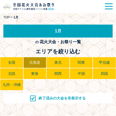
花火大会
お祭り情報
検索
TOP
>
1月
HANABITO
の道
1月
有料観覧席
販売一覧
花火大会・お祭り一覧
の
ポスター一覧
エリアを絞り込む
SPICE
レポート記事
全国
北海道
東北
関東
甲信越
北陸
東海
関西
中国
四国
今週末開催
花火・祭一覧
九州・沖縄
TOP
終了済みの大会を非表示する