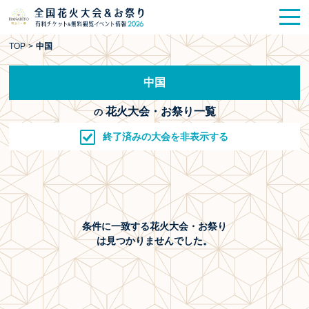
花火大会
お祭り情報
検索
TOP
>
中国
HANABITO
の道
中国
有料観覧席
販売一覧
花火大会・お祭り一覧
の
ポスター一覧
終了済みの大会を非表示する
SPICE
レポート記事
今週末開催
花火・祭一覧
条件に一致する花火大会・お祭り
TOP
は見つかりませんでした。