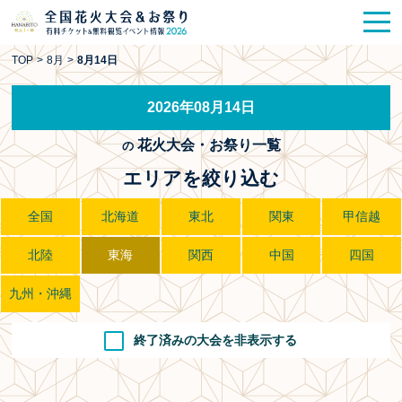
花火大会
お祭り情報
検索
TOP
>
8月
>
8月14日
HANABITO
の道
2026年08月14日
有料観覧席
販売一覧
花火大会・お祭り一覧
の
ポスター一覧
エリアを絞り込む
SPICE
レポート記事
全国
北海道
東北
関東
甲信越
北陸
東海
関西
中国
四国
今週末開催
花火・祭一覧
九州・沖縄
TOP
終了済みの大会を非表示する