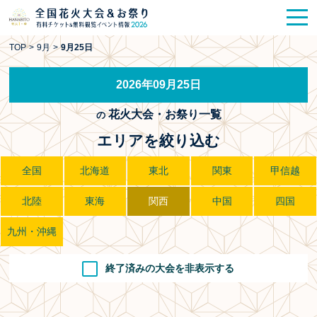
花火大会
お祭り情報
検索
TOP
>
9月
>
9月25日
HANABITO
の道
2026年09月25日
有料観覧席
販売一覧
花火大会・お祭り一覧
の
ポスター一覧
エリアを絞り込む
SPICE
レポート記事
全国
北海道
東北
関東
甲信越
北陸
東海
関西
中国
四国
今週末開催
花火・祭一覧
九州・沖縄
TOP
終了済みの大会を非表示する