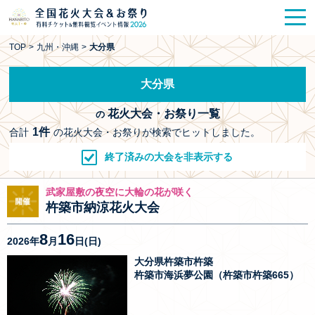
花火大会
お祭り情報
検索
TOP
>
九州・沖縄
>
大分県
HANABITO
の道
大分県
有料観覧席
販売一覧
花火大会・お祭り一覧
の
ポスター一覧
1件
合計
の花火大会・お祭りが検索でヒットしました。
終了済みの大会を非表示する
SPICE
レポート記事
武家屋敷の夜空に大輪の花が咲く
今週末開催
花火・祭一覧
杵築市納涼花火大会
8
16
2026年
月
日(日)
TOP
大分県杵築市杵築
杵築市海浜夢公園（杵築市杵築665）