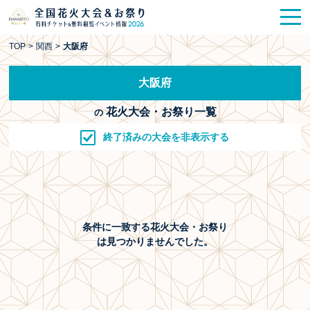
花火大会
お祭り情報
検索
TOP
>
関西
>
大阪府
HANABITO
の道
大阪府
有料観覧席
販売一覧
花火大会・お祭り一覧
の
ポスター一覧
終了済みの大会を非表示する
SPICE
レポート記事
今週末開催
花火・祭一覧
条件に一致する花火大会・お祭り
TOP
は見つかりませんでした。