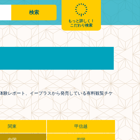
もっと詳しく！
こだわり検索
や体験レポート、イープラスから発売している有料観覧チケ
関東
甲信越
中国
四国