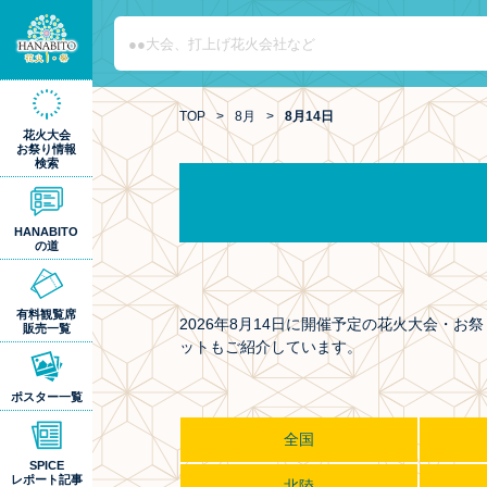
TOP
>
8月
>
8月14日
花火大会
お祭り情報
検索
HANABITO
の道
有料観覧席
2026年8月14日に開催予定の花火大会・
販売一覧
ットもご紹介しています。
ポスター一覧
全国
SPICE
レポート記事
北陸